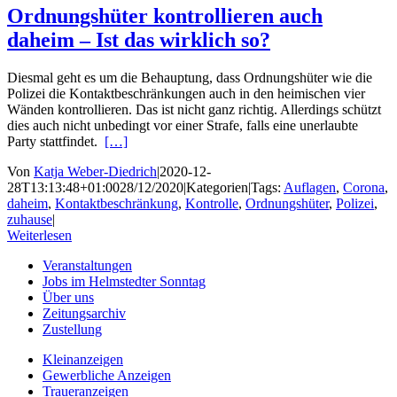
Ordnungshüter kontrollieren auch
daheim – Ist das wirklich so?
Diesmal geht es um die Behauptung, dass Ordnungshüter wie die
Polizei die Kontaktbeschränkungen auch in den heimischen vier
Wänden kontrollieren. Das ist nicht ganz richtig. Allerdings schützt
dies auch nicht unbedingt vor einer Strafe, falls eine unerlaubte
Party stattfindet.
[…]
Von
Katja Weber-Diedrich
|
2020-12-
28T13:13:48+01:00
28/12/2020
|
Kategorien
|
Tags:
Auflagen
,
Corona
,
daheim
,
Kontaktbeschränkung
,
Kontrolle
,
Ordnungshüter
,
Polizei
,
zuhause
|
Weiterlesen
Veranstaltungen
Jobs im Helmstedter Sonntag
Über uns
Zeitungsarchiv
Zustellung
Kleinanzeigen
Gewerbliche Anzeigen
Traueranzeigen