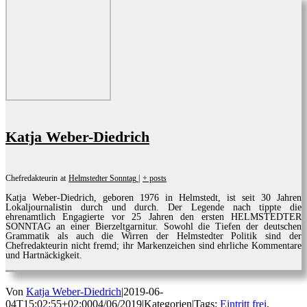
Katja Weber-Diedrich
Chefredakteurin
at
Helmstedter Sonntag
|
+ posts
Katja Weber-Diedrich, geboren 1976 in Helmstedt, ist seit 30 Jahren
Lokaljournalistin durch und durch. Der Legende nach tippte die
ehrenamtlich Engagierte vor 25 Jahren den ersten HELMSTEDTER
SONNTAG an einer Bierzeltgarnitur. Sowohl die Tiefen der deutschen
Grammatik als auch die Wirren der Helmstedter Politik sind der
Chefredakteurin nicht fremd; ihr Markenzeichen sind ehrliche Kommentare
und Hartnäckigkeit.
Von
Katja Weber-Diedrich
|
2019-06-
04T15:02:55+02:00
04/06/2019
|
Kategorien
|
Tags:
Eintritt frei
,