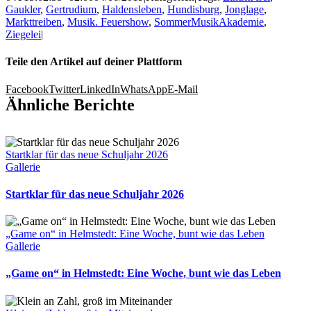
Gaukler
,
Gertrudium
,
Haldensleben
,
Hundisburg
,
Jonglage
,
Markttreiben
,
Musik. Feuershow
,
SommerMusikAkademie
,
Ziegelei
|
Teile den Artikel auf deiner Plattform
Facebook
Twitter
LinkedIn
WhatsApp
E-Mail
Ähnliche Berichte
Startklar für das neue Schuljahr 2026
Gallerie
Startklar für das neue Schuljahr 2026
„Game on“ in Helmstedt: Eine Woche, bunt wie das Leben
Gallerie
„Game on“ in Helmstedt: Eine Woche, bunt wie das Leben