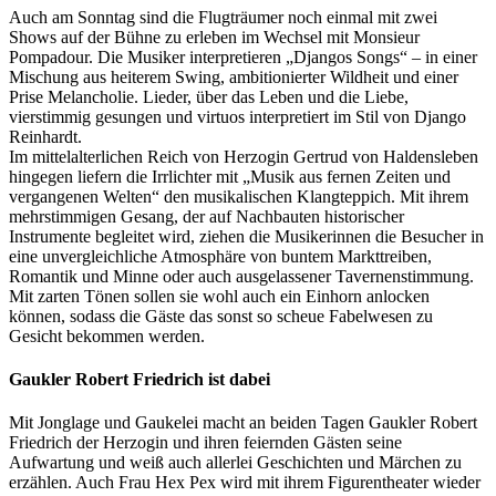
Auch am Sonntag sind die Flugträumer noch einmal mit zwei
Shows auf der Bühne zu erleben im Wechsel mit Monsieur
Pompadour. Die Musiker interpretieren „Djangos Songs“ – in einer
Mischung aus heiterem Swing, ambitionierter Wildheit und einer
Prise Melancholie. Lieder, über das Leben und die Liebe,
vierstimmig gesungen und virtuos interpretiert im Stil von Django
Reinhardt.
Im mittelalterlichen Reich von Herzogin Gertrud von Haldensleben
hingegen liefern die Irrlichter mit „Musik aus fernen Zeiten und
vergangenen Welten“ den musikalischen Klangteppich. Mit ihrem
mehrstimmigen Gesang, der auf Nachbauten historischer
Instrumente begleitet wird, ziehen die Musikerinnen die Besucher in
eine unvergleichliche Atmosphäre von buntem Markttreiben,
Romantik und Minne oder auch ausgelassener Tavernenstimmung.
Mit zarten Tönen sollen sie wohl auch ein Einhorn anlocken
können, sodass die Gäste das sonst so scheue Fabelwesen zu
Gesicht bekommen werden.
Gaukler Robert Friedrich ist dabei
Mit Jonglage und Gaukelei macht an beiden Tagen Gaukler Robert
Friedrich der Herzogin und ihren feiernden Gästen seine
Aufwartung und weiß auch allerlei Geschichten und Märchen zu
erzählen. Auch Frau Hex Pex wird mit ihrem Figurentheater wieder