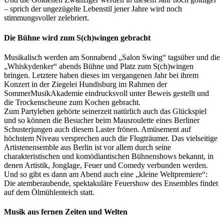
– sprich der ungezügelte Lebenstil jener Jahre wird noch
stimmungsvoller zelebriert.
Die Bühne wird zum S(ch)wingen gebracht
Musikalisch werden am Sonnabend „Salon Swing“ tagsüber und die
„Whiskydenker“ abends Bühne und Platz zum S(ch)wingen
bringen. Letztere haben dieses im vergangenen Jahr bei ihrem
Konzert in der Ziegelei Hundisburg im Rahmen der
SommerMusikAkademie eindrucksvoll unter Beweis gestellt und
die Trockenscheune zum Kochen gebracht.
Zum Partyleben gehörte seinerzeit natürlich auch das Glückspiel
und so können die Besucher beim Mausroulette eines Berliner
Schusterjungen auch diesem Laster frönen. Amüsement auf
höchstem Niveau versprechen auch die Flugträumer. Das vielseitige
Artistenensemble aus Berlin ist vor allem durch seine
charakteristischen und komödiantischen Bühnenshows bekannt, in
denen Artistik, Jonglage, Feuer und Comedy verbunden werden.
Und so gibt es dann am Abend auch eine „kleine Weltpremiere“:
Die atemberaubende, spektakuläre Feuershow des Ensembles findet
auf dem Ölmühlenteich statt.
Musik aus fernen Zeiten und Welten