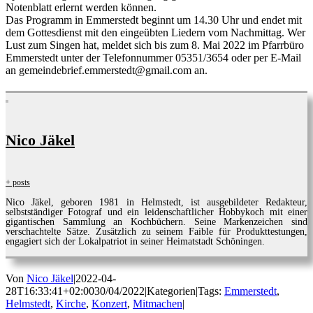
Notenblatt erlernt werden können.
Das Programm in Emmerstedt beginnt um 14.30 Uhr und endet mit
dem Gottesdienst mit den eingeübten Liedern vom Nachmittag. Wer
Lust zum Singen hat, meldet sich bis zum 8. Mai 2022 im Pfarrbüro
Emmerstedt unter der Telefonnummer 05351/3654 oder per E-Mail
an gemeindebrief.emmerstedt@gmail.com an.
Nico Jäkel
+ posts
Nico Jäkel, geboren 1981 in Helmstedt, ist ausgebildeter Redakteur,
selbstständiger Fotograf und ein leidenschaftlicher Hobbykoch mit einer
gigantischen Sammlung an Kochbüchern. Seine Markenzeichen sind
verschachtelte Sätze. Zusätzlich zu seinem Faible für Produkttestungen,
engagiert sich der Lokalpatriot in seiner Heimatstadt Schöningen.
Von
Nico Jäkel
|
2022-04-
28T16:33:41+02:00
30/04/2022
|
Kategorien
|
Tags:
Emmerstedt
,
Helmstedt
,
Kirche
,
Konzert
,
Mitmachen
|