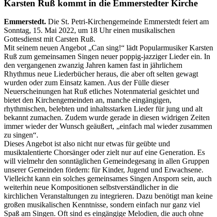
Karsten Ruß kommt in die Emmerstedter Kirche
Emmerstedt.
Die St. Petri-Kirchengemeinde Emmerstedt feiert am
Sonntag, 15. Mai 2022, um 18 Uhr einen musikalischen
Gottesdienst mit Carsten Ruß.
Mit seinem neuen Angebot „Can sing!“ lädt Popularmusiker Karsten
Ruß zum gemeinsamen Singen neuer poppig-jazziger Lieder ein. In
den vergangenen zwanzig Jahren kamen fast in jährlichem
Rhythmus neue Liederbücher heraus, die aber oft selten gewagt
wurden oder zum Einsatz kamen. Aus der Fülle dieser
Neuerscheinungen hat Ruß etliches Notenmaterial gesichtet und
bietet den Kirchengemeinden an, manche eingängigen,
rhythmischen, belebten und inhaltsstarken Lieder für jung und alt
bekannt zumachen. Zudem wurde gerade in diesen widrigen Zeiten
immer wieder der Wunsch geäußert, „einfach mal wieder zusammen
zu singen“.
Dieses Angebot ist also nicht nur etwas für geübte und
musiktalentierte Chorsänger oder zielt nur auf eine Generation. Es
will vielmehr den sonntäglichen Gemeindegesang in allen Gruppen
unserer Gemeinden fördern: für Kinder, Jugend und Erwachsene.
Vielleicht kann ein solches gemeinsames Singen Ansporn sein, auch
weiterhin neue Kompositionen selbstverständlicher in die
kirchlichen Veranstaltungen zu integrieren. Dazu benötigt man keine
großen musikalischen Kenntnisse, sondern einfach nur ganz viel
Spaß am Singen. Oft sind es eingängige Melodien, die auch ohne