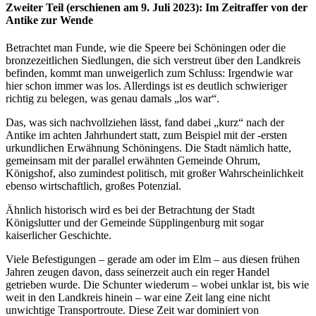
Zweiter Teil (erschienen am 9. Juli 2023): Im Zeitraffer von der
Antike zur Wende
Betrachtet man Funde, wie die Speere bei Schöningen oder die
bronzezeitlichen Siedlungen, die sich verstreut über den Landkreis
befinden, kommt man unweigerlich zum Schluss: Irgendwie war
hier schon immer was los. Allerdings ist es deutlich schwieriger
richtig zu belegen, was genau damals „los war“.
Das, was sich nachvollziehen lässt, fand dabei „kurz“ nach der
Antike im achten Jahrhundert statt, zum Beispiel mit der -ersten
urkundlichen Erwähnung Schöningens. Die Stadt nämlich hatte,
gemeinsam mit der parallel erwähnten Gemeinde Ohrum,
Königshof, also zumindest politisch, mit großer Wahrscheinlichkeit
ebenso wirtschaftlich, großes Potenzial.
Ähnlich historisch wird es bei der Betrachtung der Stadt
Königslutter und der Gemeinde Süpplingenburg mit sogar
kaiserlicher Geschichte.
Viele Befestigungen – gerade am oder im Elm – aus diesen frühen
Jahren zeugen davon, dass seinerzeit auch ein reger Handel
getrieben wurde. Die Schunter wiederum – wobei unklar ist, bis wie
weit in den Landkreis hinein – war eine Zeit lang eine nicht
unwichtige Transportroute. Diese Zeit war dominiert von