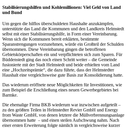
Stabilisierungshilfen und Kohlemillionen: Viel Geld von Land
und Bund
Um gegen die hilflos überschuldeten Haushalte anzukämpfen,
unterstützte das Land die Kommunen und den Landkreis Helmstedt
selbst mit einer Stabilisierungshilfe, in Form einer Vereinbarung.
Wenn sich die Kommunen bereit erklärten, bestimmte
Sparanstrengungen vorzunehmen, würde ein Großteil der Schulden
übernommen. Diese Vereinbarung gingen die betroffenen
Gebietskörperschaften ein und verpflichteten sich zum Sparen. Für
Büddenstedt ging das noch einen Schritt weiter – die Gemeinde
fusionierte mit der Stadt Helmstedt und beide erhielten vom Land
eine „Hochzeitsprämie“, die dazu führte, dass der Helmstedter
Haushalt eine vergleichsweise gute Basis zur Konsolidierung hatte.
Das wiederum eröffnete neue Möglichkeiten für Investitionen, wie
zum Beispiel die Erschließung eines neuen Gewerbegebietes bei
Barmke.
Die ehemalige Firma BKB wiederum war inzwischen aufgeteilt –
zu den größten Teilen in Helmstedter Revier GmbH und Energy
from Waste GmbH, von denen letztere die Müllverbrennungsanlage
übernommen hatte
– und einen steilen Aufschwung nahm. Nach
einer ersten Erweiterung folgte nämlich in vergleichsweise kurzer