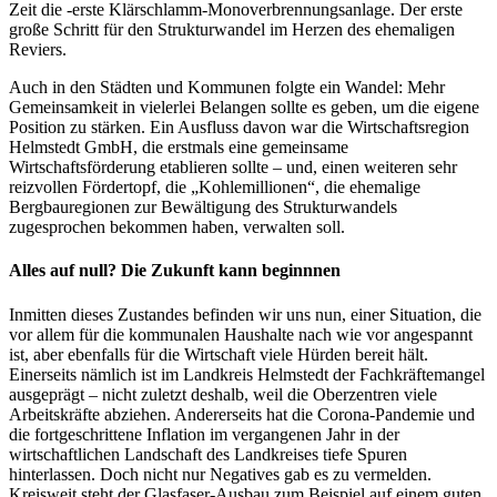
Zeit die -erste Klärschlamm-Monoverbrennungsanlage. Der erste
große Schritt für den Strukturwandel im Herzen des ehemaligen
Reviers.
Auch in den Städten und Kommunen folgte ein Wandel: Mehr
Gemeinsamkeit in vielerlei Belangen sollte es geben, um die eigene
Position zu stärken. Ein Ausfluss davon war die Wirtschaftsregion
Helmstedt GmbH, die erstmals eine gemeinsame
Wirtschaftsförderung etablieren sollte – und, einen weiteren sehr
reizvollen Fördertopf, die „Kohlemillionen“, die ehemalige
Bergbauregionen zur Bewältigung des Strukturwandels
zugesprochen bekommen haben, verwalten soll.
Alles auf null? Die Zukunft kann beginnnen
Inmitten dieses Zustandes befinden wir uns nun, einer Situation, die
vor allem für die kommunalen Haushalte nach wie vor angespannt
ist, aber ebenfalls für die Wirtschaft viele Hürden bereit hält.
Einerseits nämlich ist im Landkreis Helmstedt der Fachkräftemangel
ausgeprägt – nicht zuletzt deshalb, weil die Oberzentren viele
Arbeitskräfte abziehen. Andererseits hat die Corona-Pandemie und
die fortgeschrittene Inflation im vergangenen Jahr in der
wirtschaftlichen Landschaft des Landkreises tiefe Spuren
hinterlassen. Doch nicht nur Negatives gab es zu vermelden.
Kreisweit steht der Glasfaser-Ausbau zum Beispiel auf einem guten