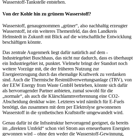
Wasserstoff-Tankstelle entstehen.
Von der Kohle hin zu grünem Wasserstoff?
Wasserstoff, genaugenommen „grüner“, also nachhaltig erzeugter
Wasserstoff, ist ein weiteres Themenfeld, das den Landkreis
Helmstedt in Zukunft mit Blick auf die wirtschaftliche Entwicklung
beschäftigen könnte.
Das zentrale Augenmerk liegt dafür natürlich auf dem -
Industriegebiet Buschhaus, das nicht nur dadurch, dass es überhaupt
ein Industriegebiet ist, punktet. Vielmehr bringt der Standort noch
weitere Vorzüge mit, die der früheren Nutzung zur
Energieerzeugung durch das ehemalige Kraftwerk zu verdanken
sind. Auch die Thermische Restmüllverwertungsanlage (TRV), von
der EEW Energy from Waste GmbH betrieben, könnte sich dafür
als hervorragender Partner anbieten, zumal sowohl für die
„normale“, als auch die Klärschlammverbrennung eine CO2-
Abscheidung denkbar wäre. Letzteres wird nämlich für E-Fuels
benötigt, das zusammen mit dem per Elektrolyse gewonnenen
Wasserstoff in die synthetischen Kraftstoffe umgewandelt wird.
Genau dafür ist die Infrastruktur hervorragend geeignet, da bereits
im „direkten Umfeld“ schon viel Strom aus erneuerbaren Energien
gewonnen wird – ohne den weder die Wasserstoff-Gewinnung,