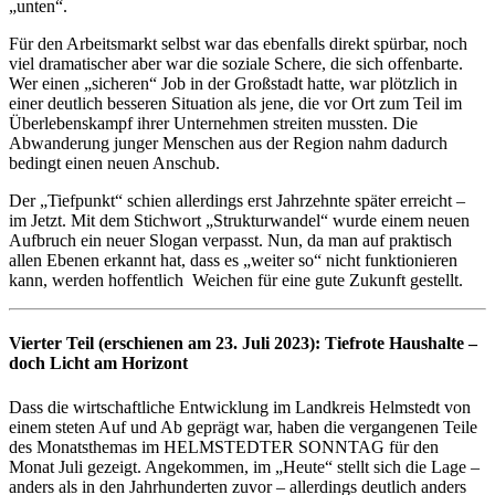
„unten“.
Für den Arbeitsmarkt selbst war das ebenfalls direkt spürbar, noch
viel dramatischer aber war die soziale Schere, die sich offenbarte.
Wer einen „sicheren“ Job in der Großstadt hatte, war plötzlich in
einer deutlich besseren Situation als jene, die vor Ort zum Teil im
Überlebenskampf ihrer Unternehmen streiten mussten. Die
Abwanderung junger Menschen aus der Region nahm dadurch
bedingt einen neuen Anschub.
Der „Tiefpunkt“ schien allerdings erst Jahrzehnte später erreicht –
im Jetzt. Mit dem Stichwort „Strukturwandel“ wurde einem neuen
Aufbruch ein neuer Slogan verpasst. Nun, da man auf praktisch
allen Ebenen erkannt hat, dass es „weiter so“ nicht funktionieren
kann, werden hoffentlich
Weichen für eine gute Zukunft gestellt.
Vierter Teil (erschienen am 23. Juli 2023): Tiefrote Haushalte –
doch Licht am Horizont
Dass die wirtschaftliche Entwicklung im Landkreis Helmstedt von
einem steten Auf und Ab geprägt war, haben die vergangenen Teile
des Monatsthemas im HELMSTEDTER SONNTAG für den
Monat Juli gezeigt. Angekommen, im „Heute“ stellt sich die Lage –
anders als in den Jahrhunderten zuvor – allerdings deutlich anders