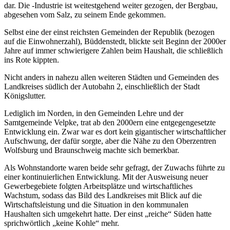
dar. Die -Industrie ist weitestgehend weiter gezogen, der Bergbau,
abgesehen vom Salz, zu seinem Ende gekommen.
Selbst eine der einst reichsten Gemeinden der Republik (bezogen
auf die Einwohnerzahl), Büddenstedt, blickte seit Beginn der 2000er
Jahre auf immer schwierigere Zahlen beim Haushalt, die schließlich
ins Rote kippten.
Nicht anders in nahezu allen weiteren Städten und Gemeinden des
Landkreises südlich der Autobahn 2, einschließlich der Stadt
Königslutter.
Lediglich im Norden, in den Gemeinden Lehre und der
Samtgemeinde Velpke, trat ab den 2000ern eine entgegengesetzte
Entwicklung ein. Zwar war es dort kein gigantischer wirtschaftlicher
Aufschwung, der dafür sorgte, aber die Nähe zu den Oberzentren
Wolfsburg und Braunschweig machte sich bemerkbar.
Als Wohnstandorte waren beide sehr gefragt, der Zuwachs führte zu
einer kontinuierlichen Entwicklung. Mit der Ausweisung neuer
Gewerbegebiete folgten Arbeitsplätze und wirtschaftliches
Wachstum, sodass das Bild des Landkreises mit Blick auf die
Wirtschaftsleistung und die Situation in den kommunalen
Haushalten sich umgekehrt hatte. Der einst „reiche“ Süden hatte
sprichwörtlich „keine Kohle“ mehr.