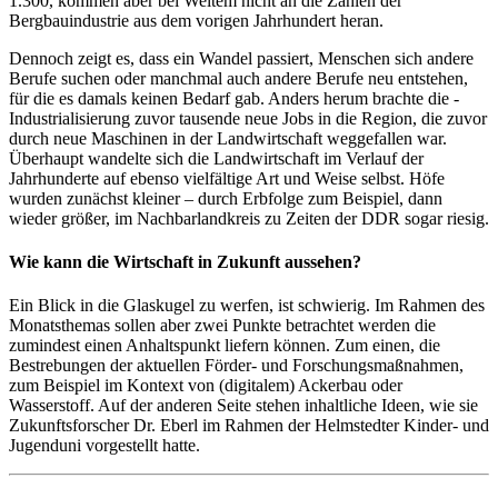
1.300, kommen aber bei Weitem nicht an die Zahlen der
Bergbauindustrie aus dem vorigen Jahrhundert heran.
Dennoch zeigt es, dass ein Wandel passiert, Menschen sich andere
Berufe suchen oder manchmal auch andere Berufe neu entstehen,
für die es damals keinen Bedarf gab. Anders herum brachte die -
Industrialisierung zuvor tausende neue Jobs in die Region, die zuvor
durch neue Maschinen in der Landwirtschaft weggefallen war.
Überhaupt wandelte sich die Landwirtschaft im Verlauf der
Jahrhunderte auf ebenso vielfältige Art und Weise selbst. Höfe
wurden zunächst kleiner – durch Erbfolge zum Beispiel, dann
wieder größer, im Nachbarlandkreis zu Zeiten der DDR sogar riesig.
Wie kann die Wirtschaft in Zukunft aussehen?
Ein Blick in die Glaskugel zu werfen, ist schwierig. Im Rahmen des
Monatsthemas sollen aber zwei Punkte betrachtet werden die
zumindest einen Anhaltspunkt liefern können. Zum einen, die
Bestrebungen der aktuellen Förder- und Forschungsmaßnahmen,
zum Beispiel im Kontext von (digitalem) Ackerbau oder
Wasserstoff. Auf der anderen Seite stehen inhaltliche Ideen, wie sie
Zukunftsforscher Dr. Eberl im Rahmen der Helmstedter Kinder- und
Jugenduni vorgestellt hatte.