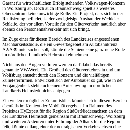
Garant für wirtschaftlichen Erfolg stehenden Volkswagen-Konzern
in Wolfsburg ab. Doch auch Braunschweig spielt als weiteres
Oberzentrum keine unwichtige Rolle. Ein Projekt, dass sich in der
Realisierung befindet, ist der zweigleisige Ausbau der Weddeler
Schleife, der vor allem Vorteile für den Güterverkehr, natürlich aber
ebenso den Personennahverkehr mit sich bringt.
Im Zuge einer für diesen Bereich des Landkreises angestoßenen
Machbarkeitsstudie, die ein Gewerbegebiet am Autobahnkreuz
A2/A39 untersuchen soll, könnte die Schiene eine ganz neue Rolle
im nördlichen Landkreis Helmstedt einnehmen.
Nicht aus den Augen verloren werden darf dabei das bereits
genannte VW-Werk. Ein Großteil des Güterverkehres in und um
Wolfsburg entsteht durch den Konzern und die vielfältigen
Zuliefererfirmen. Entwickelt sich der Autobauer so gut, wie in der
Vergangenheit, steht auch einem Aufschwung im nördlichen
Landkreis Helmstedt nichts entgegen.
Ein weiterer möglicher Zukunftsblick könnte sich in diesem Bereich
ebenfalls im Kontext der Mobilität ergeben. Im Rahmen des
Projektes HyExpert für die Region SüdOstNiedersachsen an dem
der Landkreis Helmstedt gemeinsam mit Braunschweig, Wolfsburg
und weiteren Akteuren unter Führung der Allianz für die Region
feilt, könnte entlang einer der neuralgischen Verkehrsachsen eine