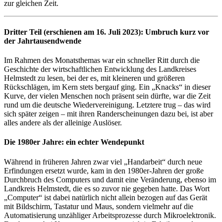
zur gleichen Zeit.
Dritter Teil (erschienen am 16. Juli 2023): Umbruch kurz vor
der Jahrtausendwende
Im Rahmen des Monatsthemas war ein schneller Ritt durch die
Geschichte der wirtschaftlichen Entwicklung des Landkreises
Helmstedt zu lesen, bei der es, mit kleineren und größeren
Rückschlägen, im Kern stets bergauf ging. Ein „Knacks“ in dieser
Kurve, der vielen Menschen noch präsent sein dürfte, war die Zeit
rund um die deutsche Wiedervereinigung. Letztere trug – das wird
sich später zeigen – mit ihren Randerscheinungen dazu bei, ist aber
alles andere als der alleinige Auslöser.
Die 1980er Jahre: ein echter Wendepunkt
Während in früheren Jahren zwar viel „Handarbeit“ durch neue
Erfindungen ersetzt wurde, kam in den 1980er-Jahren der große
Durchbruch des Computers und damit eine Veränderung, ebenso im
Landkreis Helmstedt, die es so zuvor nie gegeben hatte. Das Wort
„Computer“ ist dabei natürlich nicht allein bezogen auf das Gerät
mit Bildschirm, Tastatur und Maus, sondern vielmehr auf die
Automatisierung unzähliger Arbeitsprozesse durch Mikroelektronik.