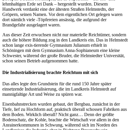
lehmhaltigen Erde sei Dank – hergestellt wurden. Diesem
Handwerk verdankt eine der ältesten Straßen Helmstedts, der
Gröpern, seinen Namen. Vor dem eigentlichen Ort gelegen waren
dort nämlich viele -Töpfereien ansässig, die aufgrund der
Brandgefahr ausgelagert waren.
Aus dieser Zeit erwuchsen nicht nur materielle Reichtümer, sondern
auch die höhere Bildung zog in den Landkreis ein. Das in Helmstedt
schon lange exis-tierende Gymnasium Julianum erhielt in
Schöningen mit dem Gymnasium Anna-Sophianeum eine kleine
Schwester, während der große Bruder, die Helmstedter Universität,
schon seinen Betrieb aufgenommen hatte.
Die Industrialisierung brachte Reichtum mit sich
Das alles legte den Grundstein für die rund 150 Jahre später
einsetzende Industrialisierung, die im Landkreis Helmstedt auf
mannigfaltige Art und Weise zu spüren war.
Eisenbahnstrecken wurden gebaut, der Bergbau, zunächst in der
Tiefe, lief zu Hochform auf, praktisch überall schossen Fabriken aus
dem Boden. Wirklich überall? Nicht ganz… Denn der größte
Bodenschatz, die Kohle, brachte die Wirtschaft vor allem in den
Anrainerkommunen in Schwung, während sich im Norden des