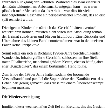
spürbarer Rückgang der Geburten. Während dies zwar einerseits
den Entwicklungen am Arbeitsmarkt entgegen kam – es waren
plötzlich mehr Menschen da als Arbeit – war dies für viele
inhabergeführte Geschäfte ein perspektivisches Problem, das so erst
spät realisiert wurde.
Die eigenen Kinder, die nämlich das Geschäft hätten eventuell
weiterführen können, mussten nicht selten ihre Ausbildung fernab
der Heimat absolvieren und blieben häufig dort. Eine Rückkehr und
Übernahme des kleinen Familienunternehmens war in den meisten
Fällen keine Perspektive.
Somit setzte ein sich in Richtung 1990er-Jahre beschleunigender
Wandel ein. Inhabergeführte Geschäfte schlossen, an ihre Stelle
traten Filialbetriebe, manchmal größere Ketten, ebenso häufig aber
eher „Kurzlebiges“, das einem bestimmten Trend folgte.
Zum Ende der 1980er Jahre hatten sodann der boomende
Versandhandel und parallel die Supermärkte den Kaufhäusern
das
Leben hart genug gemacht, dass diese mit einem Überlebenskampf
beginnen mussten.
Die Wiedervereinigung
Inmitten dieser wechselhaften Zeit fiel ein Ereignis, das das Gesicht