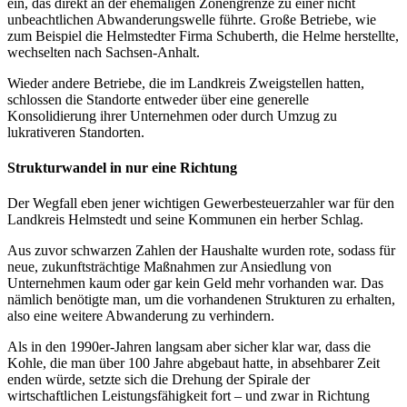
ein, das direkt an der ehemaligen Zonengrenze zu einer nicht
unbeachtlichen Abwanderungswelle führte. Große Betriebe, wie
zum Beispiel die Helmstedter Firma Schuberth, die Helme herstellte,
wechselten nach Sachsen-Anhalt.
Wieder andere Betriebe, die im Landkreis Zweigstellen hatten,
schlossen die Standorte entweder über eine generelle
Konsolidierung ihrer Unternehmen oder durch Umzug zu
lukrativeren Standorten.
Strukturwandel in
nur eine Richtung
Der Wegfall eben jener wichtigen Gewerbesteuerzahler war für den
Landkreis Helmstedt und seine Kommunen ein herber Schlag.
Aus zuvor schwarzen Zahlen der Haushalte wurden rote, sodass für
neue, zukunftsträchtige Maßnahmen zur Ansiedlung von
Unternehmen kaum oder gar kein Geld mehr vorhanden war. Das
nämlich benötigte man, um die vorhandenen Strukturen zu erhalten,
also eine weitere Abwanderung zu verhindern.
Als in den 1990er-Jahren langsam aber sicher klar war, dass die
Kohle, die man über 100 Jahre abgebaut hatte, in absehbarer Zeit
enden würde, setzte sich die Drehung der Spirale der
wirtschaftlichen Leistungsfähigkeit fort – und zwar in Richtung