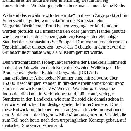
Landkreises die Industrie eher in Richtung Braunschweig
konzentrierte – Wolfsburg spielte dabei zunächst noch keine Rolle.
Während das erwähnte „Botterbarmke“ in diesem Zuge praktisch in
Vergessenheit geriet, wuchs dafür in der Kreisstadt eine
Margarinefabrik heran, Prunkbauten vergangener Jahrhunderte
wurden plötzlich zu Firmenzentralen oder gar vom Handel genutzt –
wie in einem fast drastischen (späteren) Beispiel der ehemalige
Standort des Gymnasiums Schöningen. Dort war unter anderem ein
Teppichhändler eingezogen, bevor das Gebäude, in dem zuvor die
Grundschule zuhause war, als Museum genutzt wurde.
Den wirtschaftlichen Höhepunkt erreichte der Landkreis Helmstedt
in den drei Jahrzehnten nach Ende des Zweiten Weltkrieges. Die
Braunschweigischen Kohlen-Bergwerke (BKB) als
unangefochtener Arbeitgeber Nummer eins, mit zeitweise über
15.000 Beschäftigten standen in direkter Arbeitnehmerkonkurrenz
zum sich entwickelnden VW-Werk in Wolfsburg. Ebenso die
Industrie, die damit in Verbindung stand, blühte auf, verlegte
Standorte in den Landkreis, wie zum Beispiel die damals schon in
der wirtschaftlichen Bundesliga spielende Firma Siemens. Durch
diese Entwicklung befeuert, entsprangen auch viele Innovationen
den Betrieben in der Region – Milch-Tankwagen zum Beispiel, die
zum Teil noch heute nach dem ursprünglichen Konzept gebaut, auf
deutschen Straßen zu sehen sind.