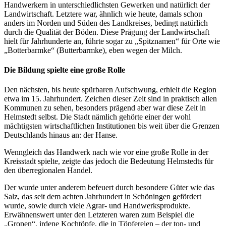
Handwerkern in unterschiedlichsten Gewerken und natürlich der
Landwirtschaft. Letztere war, ähnlich wie heute, damals schon
anders im Norden und Süden des Landkreises, bedingt natürlich
durch die Qualität der Böden. Diese Prägung der Landwirtschaft
hielt für Jahrhunderte an, führte sogar zu „Spitznamen“ für Orte wie
„Botterbarmke“ (Butterbarmke), eben wegen der Milch.
Die Bildung spielte eine große Rolle
Den nächsten, bis heute spürbaren Aufschwung, erhielt die Region
etwa im 15. Jahrhundert. Zeichen dieser Zeit sind in praktisch allen
Kommunen zu sehen, besonders prägend aber war diese Zeit in
Helmstedt selbst. Die Stadt nämlich gehörte einer der wohl
mächtigsten wirtschaftlichen Institutionen bis weit über die Grenzen
Deutschlands hinaus an: der Hanse.
Wenngleich das Handwerk nach wie vor eine große Rolle in der
Kreisstadt spielte, zeigte das jedoch die Bedeutung Helmstedts für
den überregionalen Handel.
Der wurde unter anderem befeuert durch besondere Güter wie das
Salz, das seit dem achten Jahrhundert in Schöningen gefördert
wurde, sowie durch viele Agrar- und Handwerksprodukte.
Erwähnenswert unter den Letzteren waren zum Beispiel die
„Gropen“, irdene Kochtöpfe, die in Töpfereien – der ton- und