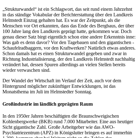
„Strukturwandel“ ist ein Schlagwort, das seit rund einem Jahrzehnt
in das ständige Vokabular der Berichterstattung über den Landkreis
Helmstedt Einzug gehalten hat. Es war der Zeitpunkt, als die
Menschen vor Ort erkannten, dass das Ende des Bergbaus, der über
100 Jahre lang den Landkreis geprägt hatte, gekommen war. Doch
genau dieser Satz birgt eigentlich schon eine andere Erkenntnis inne:
Was gab es denn davor? Vor den Tagebauen und den gigantischen -
Schaufelradbaggern, vor den Kraftwerken? Natürlich etwas anderes.
Schon damals hat es einen Strukturwandel gegeben und zwar in
Richtung Industrialisierung, der den Landkreis Helmstedt nachhaltig
verändert hat, dessen Spuren allerdings an vielen Stellen bereits
wieder verwaschen sind.
Der Wandel der Wirtschaft im Verlauf der Zeit, auch vor dem
Hintergrund möglicher zukünftiger Entwicklungen, ist das
Monatsthema im Juli im Helmstedter Sonntag.
Großindustrie im ländlich geprägten Raum
In den 1950er Jahren beschäftigten die Braunschweigischen
Kohlenbergwerke (BKB) rund 7.000 Mitarbeiter. Eine aus heutiger
Sicht gigantische Zahl. Große Arbeitgeber wie das AWO-
Psychiatriezentrum (APZ) in Königslutter bringen es auf immerhin