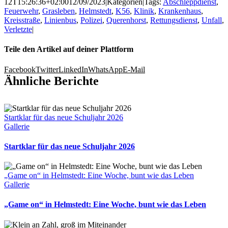
12T15:26:36+02:00
12/09/2023
|
Kategorien
|
Tags:
Abschleppdienst
,
Feuerwehr
,
Grasleben
,
Helmstedt
,
K56
,
Klinik
,
Krankenhaus
,
Kreisstraße
,
Linienbus
,
Polizei
,
Querenhorst
,
Rettungsdienst
,
Unfall
,
Verletzte
|
Teile den Artikel auf deiner Plattform
Facebook
Twitter
LinkedIn
WhatsApp
E-Mail
Ähnliche Berichte
Startklar für das neue Schuljahr 2026
Gallerie
Startklar für das neue Schuljahr 2026
„Game on“ in Helmstedt: Eine Woche, bunt wie das Leben
Gallerie
„Game on“ in Helmstedt: Eine Woche, bunt wie das Leben