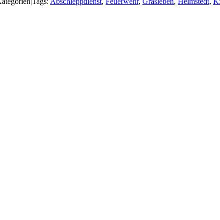
ategorien
|
Tags:
Abschleppdienst
,
Feuerwehr
,
Grasleben
,
Helmstedt
,
K