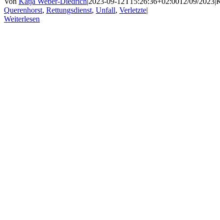
Von
Katja Weber-Diedrich
|
2023-09-12T15:26:36+02:00
12/09/2023
|
K
Querenhorst
,
Rettungsdienst
,
Unfall
,
Verletzte
|
Weiterlesen