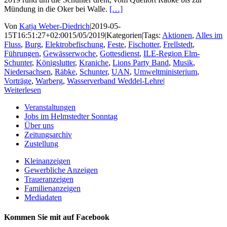
Mündung in die Oker bei Walle.
[…]
Von
Katja Weber-Diedrich
|
2019-05-
15T16:51:27+02:00
15/05/2019
|
Kategorien
|
Tags:
Aktionen
,
Alles im
Fluss
,
Burg
,
Elektrobefischung
,
Feste
,
Fischotter
,
Frellstedt
,
Führungen
,
Gewässerwoche
,
Gottesdienst
,
ILE-Region Elm-
Schunter
,
Königslutter
,
Kraniche
,
Lions Party Band
,
Musik
,
Niedersachsen
,
Räbke
,
Schunter
,
UAN
,
Umweltministerium
,
Vorträge
,
Warberg
,
Wasserverband Weddel-Lehre
|
Weiterlesen
Veranstaltungen
Jobs im Helmstedter Sonntag
Über uns
Zeitungsarchiv
Zustellung
Kleinanzeigen
Gewerbliche Anzeigen
Traueranzeigen
Familienanzeigen
Mediadaten
Kommen Sie mit auf Facebook