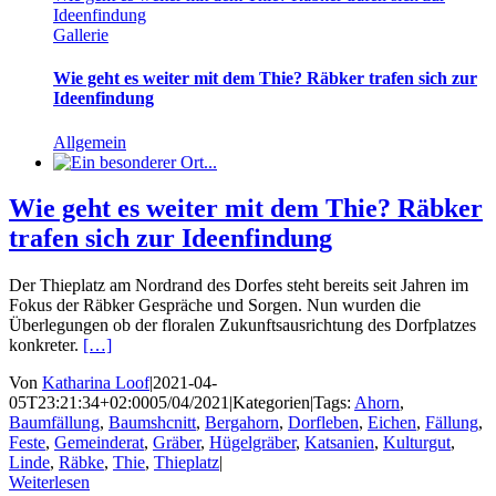
Ideenfindung
Gallerie
Wie geht es weiter mit dem Thie? Räbker trafen sich zur
Ideenfindung
Allgemein
Wie geht es weiter mit dem Thie? Räbker
trafen sich zur Ideenfindung
Der Thieplatz am Nordrand des Dorfes steht bereits seit Jahren im
Fokus der Räbker Gespräche und Sorgen. Nun wurden die
Überlegungen ob der floralen Zukunftsausrichtung des Dorfplatzes
konkreter.
[…]
Von
Katharina Loof
|
2021-04-
05T23:21:34+02:00
05/04/2021
|
Kategorien
|
Tags:
Ahorn
,
Baumfällung
,
Baumshcnitt
,
Bergahorn
,
Dorfleben
,
Eichen
,
Fällung
,
Feste
,
Gemeinderat
,
Gräber
,
Hügelgräber
,
Katsanien
,
Kulturgut
,
Linde
,
Räbke
,
Thie
,
Thieplatz
|
Weiterlesen