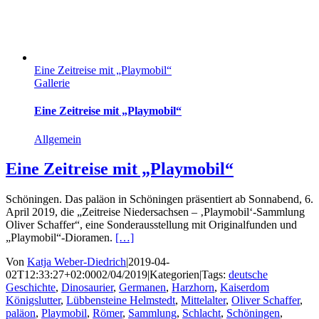
Eine Zeitreise mit „Playmobil“
Gallerie
Eine Zeitreise mit „Playmobil“
Allgemein
Eine Zeitreise mit „Playmobil“
Schöningen. Das paläon in Schöningen präsentiert ab Sonnabend, 6.
April 2019, die „Zeitreise Niedersachsen – ‚Playmobil‘-Sammlung
Oliver Schaffer“, eine Sonderausstellung mit Originalfunden und
„Playmobil“-Dioramen.
[…]
Von
Katja Weber-Diedrich
|
2019-04-
02T12:33:27+02:00
02/04/2019
|
Kategorien
|
Tags:
deutsche
Geschichte
,
Dinosaurier
,
Germanen
,
Harzhorn
,
Kaiserdom
Königslutter
,
Lübbensteine Helmstedt
,
Mittelalter
,
Oliver Schaffer
,
paläon
,
Playmobil
,
Römer
,
Sammlung
,
Schlacht
,
Schöningen
,