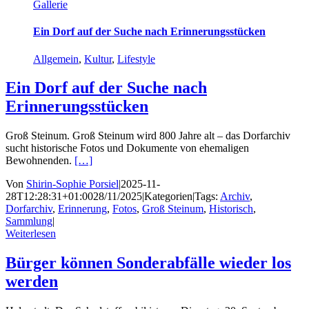
Gallerie
Ein Dorf auf der Suche nach Erinnerungsstücken
Allgemein
,
Kultur
,
Lifestyle
Ein Dorf auf der Suche nach
Erinnerungsstücken
Groß Steinum. Groß Steinum wird 800 Jahre alt – das Dorfarchiv
sucht historische Fotos und Dokumente von ehemaligen
Bewohnenden.
[…]
Von
Shirin-Sophie Porsiel
|
2025-11-
28T12:28:31+01:00
28/11/2025
|
Kategorien
|
Tags:
Archiv
,
Dorfarchiv
,
Erinnerung
,
Fotos
,
Groß Steinum
,
Historisch
,
Sammlung
|
Weiterlesen
Bürger können Sonderabfälle wieder los
werden