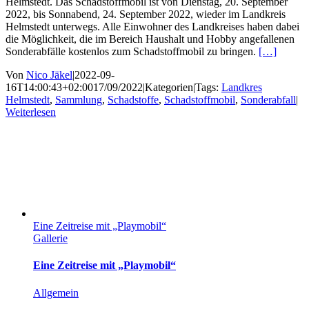
Helmstedt. Das Schadstoffmobil ist von Dienstag, 20. September
2022, bis Sonnabend, 24. September 2022, wieder im Landkreis
Helmstedt unterwegs. Alle Einwohner des Landkreises haben dabei
die Möglichkeit, die im Bereich Haushalt und Hobby angefallenen
Sonderabfälle kostenlos zum Schadstoffmobil zu bringen.
[…]
Von
Nico Jäkel
|
2022-09-
16T14:00:43+02:00
17/09/2022
|
Kategorien
|
Tags:
Landkres
Helmstedt
,
Sammlung
,
Schadstoffe
,
Schadstoffmobil
,
Sonderabfall
|
Weiterlesen
Eine Zeitreise mit „Playmobil“
Gallerie
Eine Zeitreise mit „Playmobil“
Allgemein