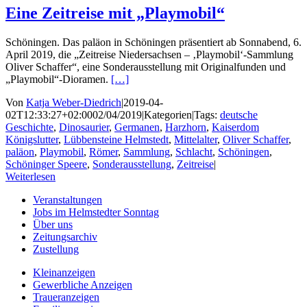
Eine Zeitreise mit „Playmobil“
Schöningen. Das paläon in Schöningen präsentiert ab Sonnabend, 6.
April 2019, die „Zeitreise Niedersachsen – ‚Playmobil‘-Sammlung
Oliver Schaffer“, eine Sonderausstellung mit Originalfunden und
„Playmobil“-Dioramen.
[…]
Von
Katja Weber-Diedrich
|
2019-04-
02T12:33:27+02:00
02/04/2019
|
Kategorien
|
Tags:
deutsche
Geschichte
,
Dinosaurier
,
Germanen
,
Harzhorn
,
Kaiserdom
Königslutter
,
Lübbensteine Helmstedt
,
Mittelalter
,
Oliver Schaffer
,
paläon
,
Playmobil
,
Römer
,
Sammlung
,
Schlacht
,
Schöningen
,
Schöninger Speere
,
Sonderausstellung
,
Zeitreise
|
Weiterlesen
Veranstaltungen
Jobs im Helmstedter Sonntag
Über uns
Zeitungsarchiv
Zustellung
Kleinanzeigen
Gewerbliche Anzeigen
Traueranzeigen