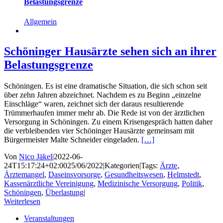
Belastungsgrenze
Allgemein
Schöninger Hausärzte sehen sich an ihrer
Belastungsgrenze
Schöningen. Es ist eine dramatische Situation, die sich schon seit
über zehn Jahren abzeichnet. Nachdem es zu Beginn „einzelne
Einschläge“ waren, zeichnet sich der daraus resultierende
Trümmerhaufen immer mehr ab. Die Rede ist von der ärztlichen
Versorgung in Schöningen. Zu einem Krisengespräch hatten daher
die verbleibenden vier Schöninger Hausärzte gemeinsam mit
Bürgermeister Malte Schneider eingeladen.
[…]
Von
Nico Jäkel
|
2022-06-
24T15:17:24+02:00
25/06/2022
|
Kategorien
|
Tags:
Ärzte
,
Ärztemangel
,
Daseinsvorsorge
,
Gesundheitswesen
,
Helmstedt
,
Kassenärztliche Vereinigung
,
Medizinische Versorgung
,
Politik
,
Schöningen
,
Überlastung
|
Weiterlesen
Veranstaltungen