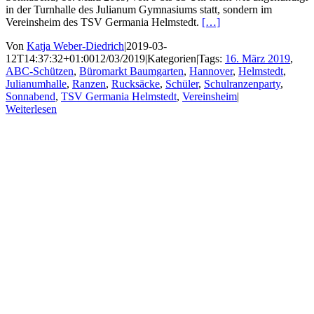
in der Turnhalle des Julianum Gymnasiums statt, sondern im
Vereinsheim des TSV Germania Helmstedt.
[…]
Von
Katja Weber-Diedrich
|
2019-03-
12T14:37:32+01:00
12/03/2019
|
Kategorien
|
Tags:
16. März 2019
,
ABC-Schützen
,
Büromarkt Baumgarten
,
Hannover
,
Helmstedt
,
Julianumhalle
,
Ranzen
,
Rucksäcke
,
Schüler
,
Schulranzenparty
,
Sonnabend
,
TSV Germania Helmstedt
,
Vereinsheim
|
Weiterlesen