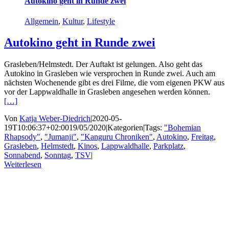
Autokino geht in Runde zwei
Allgemein
,
Kultur
,
Lifestyle
Autokino geht in Runde zwei
Grasleben/Helmstedt. Der Auftakt ist gelungen. Also geht das
Autokino in Grasleben wie versprochen in Runde zwei. Auch am
nächsten Wochenende gibt es drei Filme, die vom eigenen PKW aus
vor der Lappwaldhalle in Grasleben angesehen werden können.
[…]
Von
Katja Weber-Diedrich
|
2020-05-
19T10:06:37+02:00
19/05/2020
|
Kategorien
|
Tags:
"Bohemian
Rhapsody"
,
"Jumanji"
,
"Kanguru Chroniken"
,
Autokino
,
Freitag
,
Grasleben
,
Helmstedt
,
Kinos
,
Lappwaldhalle
,
Parkplatz
,
Sonnabend
,
Sonntag
,
TSV
|
Weiterlesen