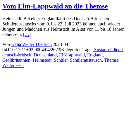
Vom Elm-Lappwald an die Themse
Helmstedt. Bei einer Englandfahrt des Deutsch-Britischen
Schüleraustauschs vom 9. bis 22. Juli 2023 können auch wieder
Jungen und Mädchen aus Helmstedt im Alter von 11 bis 18 Jahren
dabei sein.
[…]
Von
Katja Weber-Diedrich
|
2023-04-
04T10:17:11+02:00
04/04/2023
|
Kategorien
|
Tags:
Austauschdienst
,
deutsch-britisch
,
Deutschland
,
Elf-Lappwald
,
England
,
Großbritannien
,
Helmstedt
,
Schüler
,
Schüleraustausch
,
Themse
|
Weiterlesen