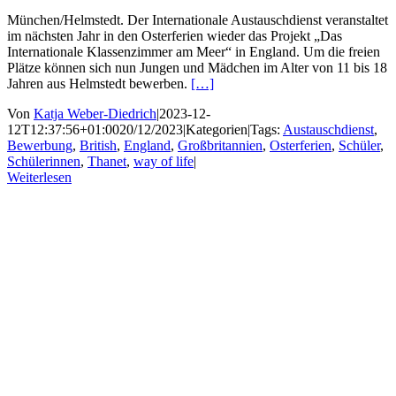
München/Helmstedt. Der Internationale Austauschdienst veranstaltet
im nächsten Jahr in den Osterferien wieder das Projekt „Das
Internationale Klassenzimmer am Meer“ in England. Um die freien
Plätze können sich nun Jungen und Mädchen im Alter von 11 bis 18
Jahren aus Helmstedt bewerben.
[…]
Von
Katja Weber-Diedrich
|
2023-12-
12T12:37:56+01:00
20/12/2023
|
Kategorien
|
Tags:
Austauschdienst
,
Bewerbung
,
British
,
England
,
Großbritannien
,
Osterferien
,
Schüler
,
Schülerinnen
,
Thanet
,
way of life
|
Weiterlesen