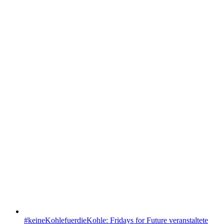
#keineKohlefuerdieKohle: Fridays for Future veranstaltete