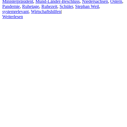
Ministerpräsident
,
Mund-Länder-Beschluss
,
Niedersachsen
,
Ostern
,
Pandemie
,
Ruhetage
,
Ruhezeit
,
Schüler
,
Stephan Weil
,
systemrelevant
,
Wirtschaftshilfen
|
Weiterlesen