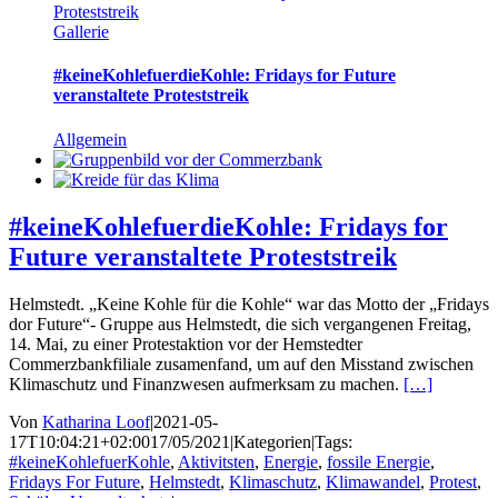
Proteststreik
Gallerie
#keineKohlefuerdieKohle: Fridays for Future
veranstaltete Proteststreik
Allgemein
#keineKohlefuerdieKohle: Fridays for
Future veranstaltete Proteststreik
Helmstedt. „Keine Kohle für die Kohle“ war das Motto der „Fridays
dor Future“- Gruppe aus Helmstedt, die sich vergangenen Freitag,
14. Mai, zu einer Protestaktion vor der Hemstedter
Commerzbankfiliale zusamenfand, um auf den Misstand zwischen
Klimaschutz und Finanzwesen aufmerksam zu machen.
[…]
Von
Katharina Loof
|
2021-05-
17T10:04:21+02:00
17/05/2021
|
Kategorien
|
Tags:
#keineKohlefuerKohle
,
Aktivitsten
,
Energie
,
fossile Energie
,
Fridays For Future
,
Helmstedt
,
Klimaschutz
,
Klimawandel
,
Protest
,