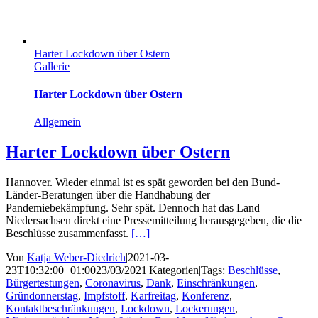
Harter Lockdown über Ostern
Gallerie
Harter Lockdown über Ostern
Allgemein
Harter Lockdown über Ostern
Hannover. Wieder einmal ist es spät geworden bei den Bund-
Länder-Beratungen über die Handhabung der
Pandemiebekämpfung. Sehr spät. Dennoch hat das Land
Niedersachsen direkt eine Pressemitteilung herausgegeben, die die
Beschlüsse zusammenfasst.
[…]
Von
Katja Weber-Diedrich
|
2021-03-
23T10:32:00+01:00
23/03/2021
|
Kategorien
|
Tags:
Beschlüsse
,
Bürgertestungen
,
Coronavirus
,
Dank
,
Einschränkungen
,
Gründonnerstag
,
Impfstoff
,
Karfreitag
,
Konferenz
,
Kontaktbeschränkungen
,
Lockdown
,
Lockerungen
,