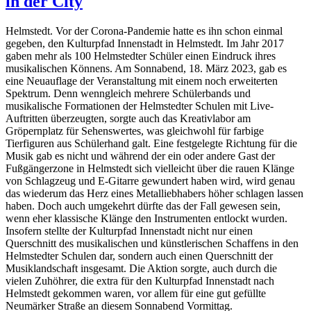
in der City
Helmstedt. Vor der Corona-Pandemie hatte es ihn schon einmal
gegeben, den Kulturpfad Innenstadt in Helmstedt. Im Jahr 2017
gaben mehr als 100 Helmstedter Schüler einen Eindruck ihres
musikalischen Könnens. Am Sonnabend, 18. März 2023, gab es
eine Neuauflage der Veranstaltung mit einem noch erweiterten
Spektrum. Denn wenngleich mehrere Schülerbands und
musikalische Formationen der Helmstedter Schulen mit Live-
Auftritten überzeugten, sorgte auch das Kreativlabor am
Gröpernplatz für Sehenswertes, was gleichwohl für farbige
Tierfiguren aus Schülerhand galt. Eine festgelegte Richtung für die
Musik gab es nicht und während der ein oder andere Gast der
Fußgängerzone in Helmstedt sich vielleicht über die rauen Klänge
von Schlagzeug und E-Gitarre gewundert haben wird, wird genau
das wiederum das Herz eines Metalliebhabers höher schlagen lassen
haben. Doch auch umgekehrt dürfte das der Fall gewesen sein,
wenn eher klassische Klänge den Instrumenten entlockt wurden.
Insofern stellte der Kulturpfad Innenstadt nicht nur einen
Querschnitt des musikalischen und künstlerischen Schaffens in den
Helmstedter Schulen dar, sondern auch einen Querschnitt der
Musiklandschaft insgesamt. Die Aktion sorgte, auch durch die
vielen Zuhöhrer, die extra für den Kulturpfad Innenstadt nach
Helmstedt gekommen waren, vor allem für eine gut gefüllte
Neumärker Straße an diesem Sonnabend Vormittag.