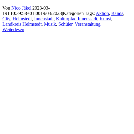
Von
Nico Jäkel
|
2023-03-
19T10:39:58+01:00
19/03/2023
|
Kategorien
|
Tags:
Aktion
,
Bands
,
City
,
Helmstedt
,
Innenstadt
,
Kulturpfad Innenstadt
,
Kunst
,
Landkreis Helmstedt
,
Musik
,
Schüler
,
Veranstaltung
|
Weiterlesen