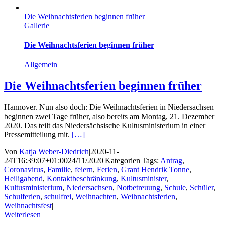
Die Weihnachtsferien beginnen früher
Gallerie
Die Weihnachtsferien beginnen früher
Allgemein
Die Weihnachtsferien beginnen früher
Hannover. Nun also doch: Die Weihnachtsferien in Niedersachsen
beginnen zwei Tage früher, also bereits am Montag, 21. Dezember
2020. Das teilt das Niedersächsische Kultusministerium in einer
Pressemitteilung mit.
[…]
Von
Katja Weber-Diedrich
|
2020-11-
24T16:39:07+01:00
24/11/2020
|
Kategorien
|
Tags:
Antrag
,
Coronavirus
,
Familie
,
feiern
,
Ferien
,
Grant Hendrik Tonne
,
Heiligabend
,
Kontaktbeschränkung
,
Kultusminister
,
Kultusministerium
,
Niedersachsen
,
Notbetreuung
,
Schule
,
Schüler
,
Schulferien
,
schulfrei
,
Weihnachten
,
Weihnachtsferien
,
Weihnachtsfest
|
Weiterlesen