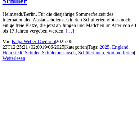
Schüler
Helmstedt/Berlin. Für die diesjährige Sommerfreizeit des
Internationalen Austauschdienstes in den Schulferien gibt es noch
einige freie Plätze, die jetzt an Jungen und Mädchen im Alter von elf
bis 17 Jahren vergeben werden.
[…]
Von
Katja Weber-Diedrich
|
2025-06-
23T12:25:21+02:00
19/06/2025
|
Kategorien
|
Tags:
2025
,
England
,
Helmstedt
,
Schüler
,
Schüleraustausch
,
Schülerinnen
,
Sommerferien
|
Weiterlesen