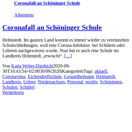
Coronafall an Schöninger Schule
Allgemein
Coronafall an Schöninger Schule
Helmstedt. Im ganzen Land kommt es immer wieder zu vereinzelten
Schulschließungen, weil eine Corona-Infektion bei Schülern oder
Lehrern nachgewiesen wurde. Nun hat es auch eine Schule im
Landkreis Helmstedt „erwischt“.
[…]
Von
Katja Weber-Diedrich
|
2020-09-
30T16:43:54+02:00
30/09/2020
|
Kategorien
|
Tags:
aktuell
,
Coronavirus
,
Eichendorffschule
,
Gesundheitsamt
,
Helmstedt
,
Landkreis
,
Lehrer
,
Niedersachsen
,
Personal
,
positiv
,
Schöningen
,
Schulen
,
Schüler
|
Weiterlesen