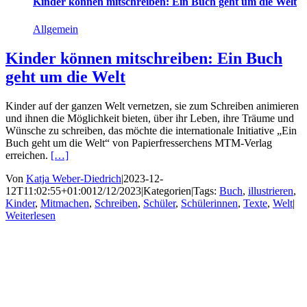
Kinder können mitschreiben: Ein Buch geht um die Welt
Allgemein
Kinder können mitschreiben: Ein Buch
geht um die Welt
Kinder auf der ganzen Welt vernetzen, sie zum Schreiben animieren
und ihnen die Möglichkeit bieten, über ihr Leben, ihre Träume und
Wünsche zu schreiben, das möchte die internationale Initiative „Ein
Buch geht um die Welt“ von Papierfresserchens MTM-Verlag
erreichen.
[…]
Von
Katja Weber-Diedrich
|
2023-12-
12T11:02:55+01:00
12/12/2023
|
Kategorien
|
Tags:
Buch
,
illustrieren
,
Kinder
,
Mitmachen
,
Schreiben
,
Schüler
,
Schülerinnen
,
Texte
,
Welt
|
Weiterlesen