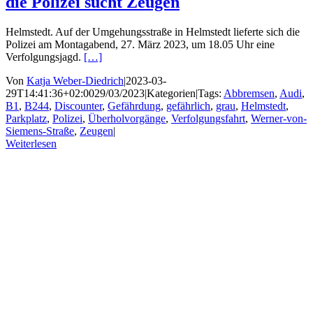
die Polizei sucht Zeugen
Helmstedt. Auf der Umgehungsstraße in Helmstedt lieferte sich die
Polizei am Montagabend, 27. März 2023, um 18.05 Uhr eine
Verfolgungsjagd.
[…]
Von
Katja Weber-Diedrich
|
2023-03-
29T14:41:36+02:00
29/03/2023
|
Kategorien
|
Tags:
Abbremsen
,
Audi
,
B1
,
B244
,
Discounter
,
Gefährdung
,
gefährlich
,
grau
,
Helmstedt
,
Parkplatz
,
Polizei
,
Überholvorgänge
,
Verfolgungsfahrt
,
Werner-von-
Siemens-Straße
,
Zeugen
|
Weiterlesen