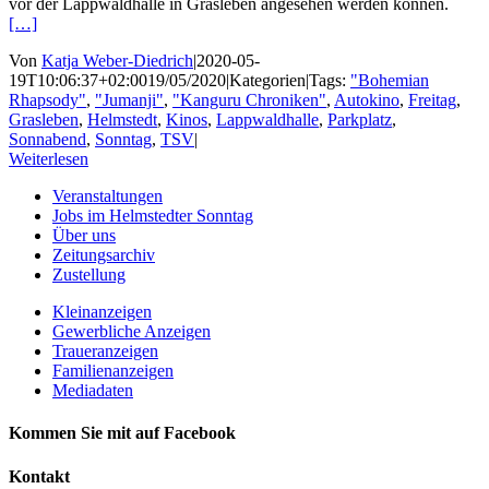
vor der Lappwaldhalle in Grasleben angesehen werden können.
[…]
Von
Katja Weber-Diedrich
|
2020-05-
19T10:06:37+02:00
19/05/2020
|
Kategorien
|
Tags:
"Bohemian
Rhapsody"
,
"Jumanji"
,
"Kanguru Chroniken"
,
Autokino
,
Freitag
,
Grasleben
,
Helmstedt
,
Kinos
,
Lappwaldhalle
,
Parkplatz
,
Sonnabend
,
Sonntag
,
TSV
|
Weiterlesen
Veranstaltungen
Jobs im Helmstedter Sonntag
Über uns
Zeitungsarchiv
Zustellung
Kleinanzeigen
Gewerbliche Anzeigen
Traueranzeigen
Familienanzeigen
Mediadaten
Kommen Sie mit auf Facebook
Kontakt