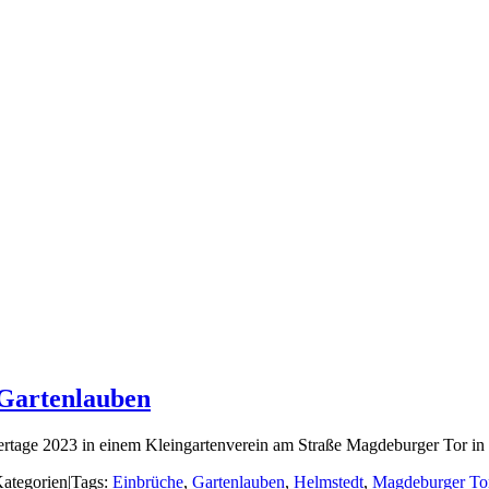
 Gartenlauben
rfeiertage 2023 in einem Kleingartenverein am Straße Magdeburger Tor 
ategorien
|
Tags:
Einbrüche
,
Gartenlauben
,
Helmstedt
,
Magdeburger To