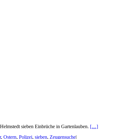
in Helmstedt sieben Einbrüche in Gartenlauben.
[…]
r
,
Ostern
,
Polizei
,
sieben
,
Zeugensuche
|