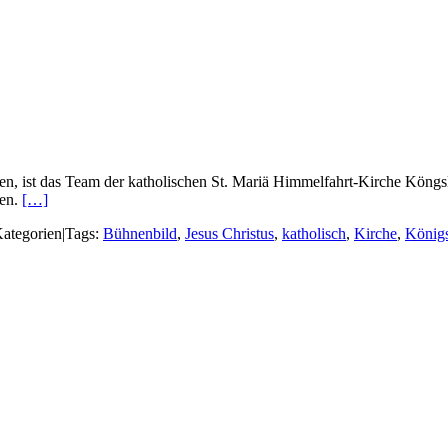
en, ist das Team der katholischen St. Mariä Himmelfahrt-Kirche Köngs
len.
[…]
ategorien
|
Tags:
Bühnenbild
,
Jesus Christus
,
katholisch
,
Kirche
,
Königs