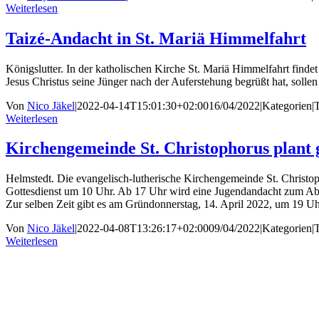
Weiterlesen
Taizé-Andacht in St. Mariä Himmelfahrt
Königslutter. In der katholischen Kirche St. Mariä Himmelfahrt finde
Jesus Christus seine Jünger nach der Auferstehung begrüßt hat, solle
Von
Nico Jäkel
|
2022-04-14T15:01:30+02:00
16/04/2022
|
Kategorien
|
Weiterlesen
Kirchengemeinde St. Christophorus plan
Helmstedt. Die evangelisch-lutherische Kirchengemeinde St. Christop
Gottesdienst um 10 Uhr. Ab 17 Uhr wird eine Jugendandacht zum Absc
Zur selben Zeit gibt es am Gründonnerstag, 14. April 2022, um 19
Von
Nico Jäkel
|
2022-04-08T13:26:17+02:00
09/04/2022
|
Kategorien
|
Weiterlesen