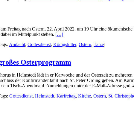
t am Freitag nach Ostern, 22. April 2022, um 19 Uhr eine ökumenische 
n dabei im Mittelpunkt stehen.
[…]
Tags:
Andacht
,
Gottesdienst
,
Königslutter
,
Ostern
,
Taize
|
t großes Osterprogramm
horus in Helmstedt lädt in er Karwoche und der Osterzeit zu mehreren 
hluss der Konfirmandenfahrt nach St. Peter-Ording geben. Am Karmitt
 Uhr ein Tisch-Abendmahl. Anmeldungen unter der E-Mail-Adresse godi
Tags:
Gottesdienst
,
Helmstedt
,
Karfreitag
,
Kirche
,
Ostern
,
St. Christoph