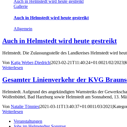
Auch in Helmstedt wird heute gestreikt
Gallerie
Auch in Helmstedt wird heute gestreikt
Allgemein
Auch in Helmstedt wird heute gestreikt
Helmstedt. Die Zulassungsstelle des Landkreises Helmstedt wird heute
Von
Katja Weber-Diedrich
|
2023-02-21T11:40:24+01:00
21/02/2023
|
K
Weiterlesen
Gesamter Linienverkehr der KVG Braunsc
Helmstedt. Aufgrund des angekündigten Warnstreiks der Gewerkschaft 
Wolfenbüttel, Bad Harzburg sowie Helmstedt am Sonnabend, 13. Mär
Von
Natalie Tönnies
|
2021-03-11T13:40:37+01:00
11/03/2021
|
Kategor
Weiterlesen
Veranstaltungen
Jobs im Helmstedter Sonntag