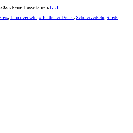
 2023, keine Busse fahren.
[…]
reis
,
Linienverkehr
,
öffentlicher Dienst
,
Schülerverkehr
,
Streik
,