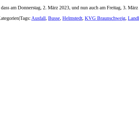
, dass am Donnerstag, 2. März 2023, und nun auch am Freitag, 3. März
ategorien
|
Tags:
Ausfall
,
Busse
,
Helmstedt
,
KVG Braunschweig
,
Landk