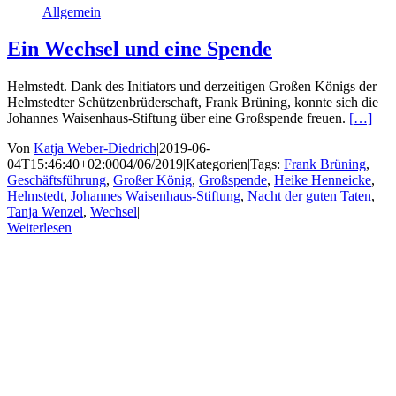
Allgemein
Ein Wechsel und eine Spende
Helmstedt. Dank des Initiators und derzeitigen Großen Königs der
Helmstedter Schützenbrüderschaft, Frank Brüning, konnte sich die
Johannes Waisenhaus-Stiftung über eine Großspende freuen.
[…]
Von
Katja Weber-Diedrich
|
2019-06-
04T15:46:40+02:00
04/06/2019
|
Kategorien
|
Tags:
Frank Brüning
,
Geschäftsführung
,
Großer König
,
Großspende
,
Heike Henneicke
,
Helmstedt
,
Johannes Waisenhaus-Stiftung
,
Nacht der guten Taten
,
Tanja Wenzel
,
Wechsel
|
Weiterlesen