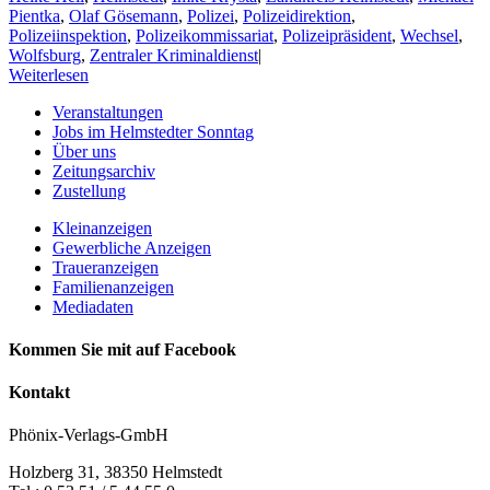
Pientka
,
Olaf Gösemann
,
Polizei
,
Polizeidirektion
,
Polizeiinspektion
,
Polizeikommissariat
,
Polizeipräsident
,
Wechsel
,
Wolfsburg
,
Zentraler Kriminaldienst
|
Weiterlesen
Veranstaltungen
Jobs im Helmstedter Sonntag
Über uns
Zeitungsarchiv
Zustellung
Kleinanzeigen
Gewerbliche Anzeigen
Traueranzeigen
Familienanzeigen
Mediadaten
Kommen Sie mit auf Facebook
Kontakt
Phönix-Verlags-GmbH
Holzberg 31, 38350 Helmstedt