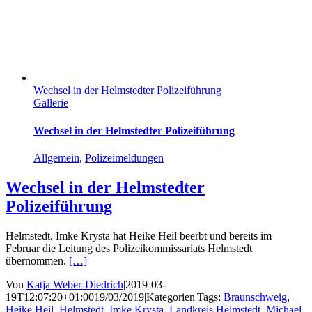
Wechsel in der Helmstedter Polizeiführung
Gallerie
Wechsel in der Helmstedter Polizeiführung
Allgemein
,
Polizeimeldungen
Wechsel in der Helmstedter
Polizeiführung
Helmstedt. Imke Krysta hat Heike Heil beerbt und bereits im
Februar die Leitung des Polizeikommissariats Helmstedt
übernommen.
[…]
Von
Katja Weber-Diedrich
|
2019-03-
19T12:07:20+01:00
19/03/2019
|
Kategorien
|
Tags:
Braunschweig
,
Heike Heil
,
Helmstedt
,
Imke Krysta
,
Landkreis Helmstedt
,
Michael