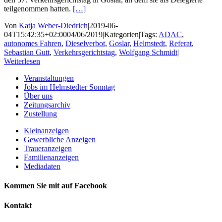
teilgenommen hatten.
[…]
Von
Katja Weber-Diedrich
|
2019-06-
04T15:42:35+02:00
04/06/2019
|
Kategorien
|
Tags:
ADAC
,
autonomes Fahren
,
Dieselverbot
,
Goslar
,
Helmstedt
,
Referat
,
Sebastian Gutt
,
Verkehrsgerichtstag
,
Wolfgang Schmidt
|
Weiterlesen
Veranstaltungen
Jobs im Helmstedter Sonntag
Über uns
Zeitungsarchiv
Zustellung
Kleinanzeigen
Gewerbliche Anzeigen
Traueranzeigen
Familienanzeigen
Mediadaten
Kommen Sie mit auf Facebook
Kontakt