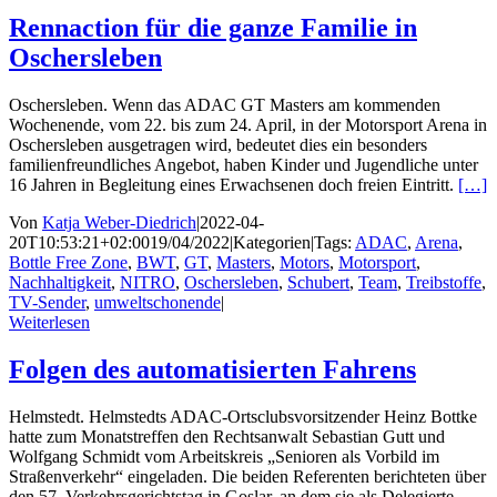
Rennaction für die ganze Familie in
Oschersleben
Oschersleben. Wenn das ADAC GT Masters am kommenden
Wochenende, vom 22. bis zum 24. April, in der Motorsport Arena in
Oschersleben ausgetragen wird, bedeutet dies ein besonders
familienfreundliches Angebot, haben Kinder und Jugendliche unter
16 Jahren in Begleitung eines Erwachsenen doch freien Eintritt.
[…]
Von
Katja Weber-Diedrich
|
2022-04-
20T10:53:21+02:00
19/04/2022
|
Kategorien
|
Tags:
ADAC
,
Arena
,
Bottle Free Zone
,
BWT
,
GT
,
Masters
,
Motors
,
Motorsport
,
Nachhaltigkeit
,
NITRO
,
Oschersleben
,
Schubert
,
Team
,
Treibstoffe
,
TV-Sender
,
umweltschonende
|
Weiterlesen
Folgen des automatisierten Fahrens
Helmstedt. Helmstedts ADAC-Ortsclubsvorsitzender Heinz Bottke
hatte zum Monatstreffen den Rechtsanwalt Sebastian Gutt und
Wolfgang Schmidt vom Arbeitskreis „Senioren als Vorbild im
Straßenverkehr“ eingeladen. Die beiden Referenten berichteten über
den 57. Verkehrsgerichtstag in Goslar, an dem sie als Delegierte