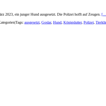
ärz 2023, ein junger Hund ausgesetzt. Die Polizei hofft auf Zeugen.
[…
ategorien
|
Tags:
ausgesetzt
,
Goslar
,
Hund
,
Königslutter
,
Polizei
,
Tierkli