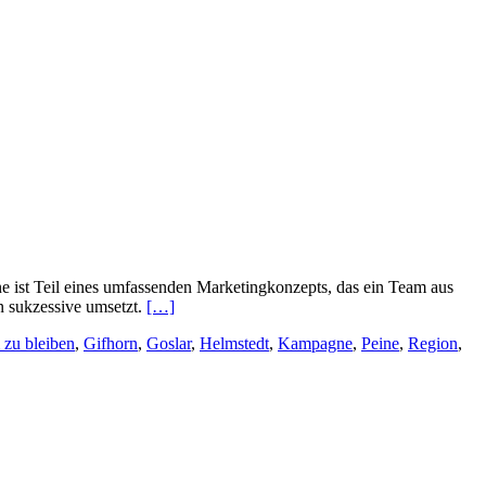
 ist Teil eines umfassenden Marketingkonzepts, das ein Team aus
n sukzessive umsetzt.
[…]
zu bleiben
,
Gifhorn
,
Goslar
,
Helmstedt
,
Kampagne
,
Peine
,
Region
,