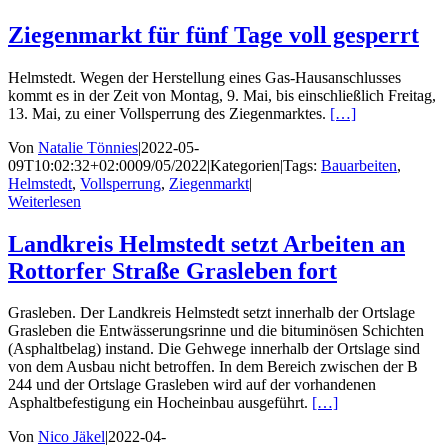
Ziegenmarkt für fünf Tage voll gesperrt
Helmstedt. Wegen der Herstellung eines Gas-Hausanschlusses
kommt es in der Zeit von Montag, 9. Mai, bis einschließlich Freitag,
13. Mai, zu einer Vollsperrung des Ziegenmarktes.
[…]
Von
Natalie Tönnies
|
2022-05-
09T10:02:32+02:00
09/05/2022
|
Kategorien
|
Tags:
Bauarbeiten
,
Helmstedt
,
Vollsperrung
,
Ziegenmarkt
|
Weiterlesen
Landkreis Helmstedt setzt Arbeiten an
Rottorfer Straße Grasleben fort
Grasleben. Der Landkreis Helmstedt setzt innerhalb der Ortslage
Grasleben die Entwässerungsrinne und die bituminösen Schichten
(Asphaltbelag) instand. Die Gehwege innerhalb der Ortslage sind
von dem Ausbau nicht betroffen. In dem Bereich zwischen der B
244 und der Ortslage Grasleben wird auf der vorhandenen
Asphaltbefestigung ein Hocheinbau ausgeführt.
[…]
Von
Nico Jäkel
|
2022-04-