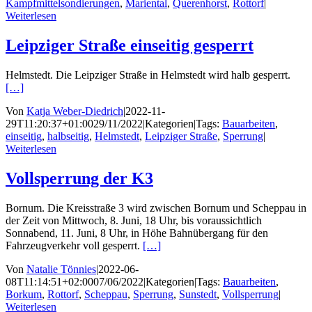
Kampfmittelsondierungen
,
Mariental
,
Querenhorst
,
Rottorf
|
Weiterlesen
Leipziger Straße einseitig gesperrt
Helmstedt. Die Leipziger Straße in Helmstedt wird halb gesperrt.
[…]
Von
Katja Weber-Diedrich
|
2022-11-
29T11:20:37+01:00
29/11/2022
|
Kategorien
|
Tags:
Bauarbeiten
,
einseitig
,
halbseitig
,
Helmstedt
,
Leipziger Straße
,
Sperrung
|
Weiterlesen
Vollsperrung der K3
Bornum. Die Kreisstraße 3 wird zwischen Bornum und Scheppau in
der Zeit von Mittwoch, 8. Juni, 18 Uhr, bis voraussichtlich
Sonnabend, 11. Juni, 8 Uhr, in Höhe Bahnübergang für den
Fahrzeugverkehr voll gesperrt.
[…]
Von
Natalie Tönnies
|
2022-06-
08T11:14:51+02:00
07/06/2022
|
Kategorien
|
Tags:
Bauarbeiten
,
Borkum
,
Rottorf
,
Scheppau
,
Sperrung
,
Sunstedt
,
Vollsperrung
|
Weiterlesen