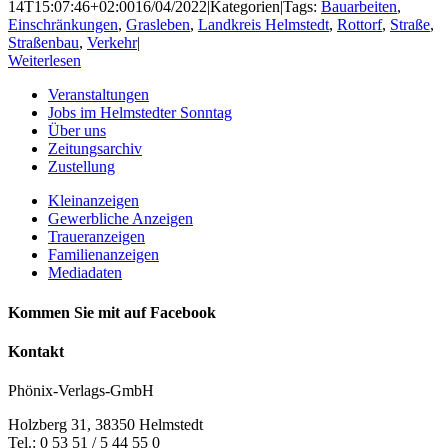
14T15:07:46+02:00
16/04/2022
|
Kategorien
|
Tags:
Bauarbeiten
,
Einschränkungen
,
Grasleben
,
Landkreis Helmstedt
,
Rottorf
,
Straße
,
Straßenbau
,
Verkehr
|
Weiterlesen
Veranstaltungen
Jobs im Helmstedter Sonntag
Über uns
Zeitungsarchiv
Zustellung
Kleinanzeigen
Gewerbliche Anzeigen
Traueranzeigen
Familienanzeigen
Mediadaten
Kommen Sie mit auf Facebook
Kontakt
Phönix-Verlags-GmbH
Holzberg 31, 38350 Helmstedt
Tel.: 0 53 51 / 5 44 55 0