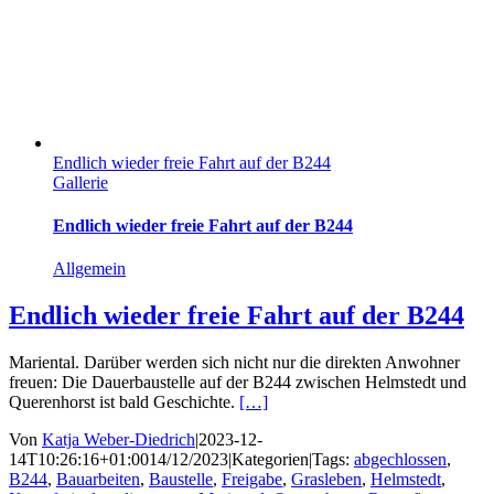
Endlich wieder freie Fahrt auf der B244
Gallerie
Endlich wieder freie Fahrt auf der B244
Allgemein
Endlich wieder freie Fahrt auf der B244
Mariental. Darüber werden sich nicht nur die direkten Anwohner
freuen: Die Dauerbaustelle auf der B244 zwischen Helmstedt und
Querenhorst ist bald Geschichte.
[…]
Von
Katja Weber-Diedrich
|
2023-12-
14T10:26:16+01:00
14/12/2023
|
Kategorien
|
Tags:
abgechlossen
,
B244
,
Bauarbeiten
,
Baustelle
,
Freigabe
,
Grasleben
,
Helmstedt
,