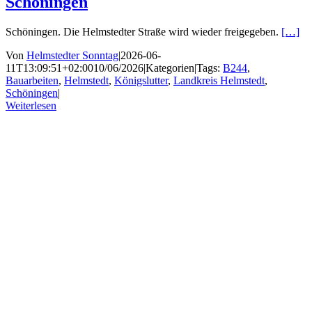
Schöningen
Schöningen. Die Helmstedter Straße wird wieder freigegeben.
[…]
Von
Helmstedter Sonntag
|
2026-06-
11T13:09:51+02:00
10/06/2026
|
Kategorien
|
Tags:
B244
,
Bauarbeiten
,
Helmstedt
,
Königslutter
,
Landkreis Helmstedt
,
Schöningen
|
Weiterlesen