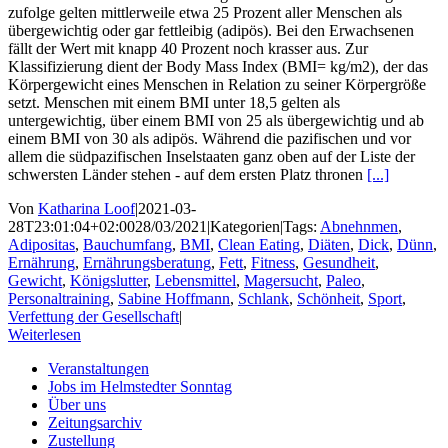
zufolge gelten mittlerweile etwa 25 Prozent aller Menschen als
übergewichtig oder gar fettleibig (adipös). Bei den Erwachsenen
fällt der Wert mit knapp 40 Prozent noch krasser aus. Zur
Klassifizierung dient der Body Mass Index (BMI= kg/m2), der das
Körpergewicht eines Menschen in Relation zu seiner Körpergröße
setzt. Menschen mit einem BMI unter 18,5 gelten als
untergewichtig, über einem BMI von 25 als übergewichtig und ab
einem BMI von 30 als adipös. Während die pazifischen und vor
allem die südpazifischen Inselstaaten ganz oben auf der Lis­te der
schwersten Länder stehen - auf dem ersten Platz thronen
[...]
Von
Katharina Loof
|
2021-03-
28T23:01:04+02:00
28/03/2021
|
Kategorien
|
Tags:
Abnehnmen
,
Adipositas
,
Bauchumfang
,
BMI
,
Clean Eating
,
Diäten
,
Dick
,
Dünn
,
Ernährung
,
Ernährungsberatung
,
Fett
,
Fitness
,
Gesundheit
,
Gewicht
,
Königslutter
,
Lebensmittel
,
Magersucht
,
Paleo
,
Personaltraining
,
Sabine Hoffmann
,
Schlank
,
Schönheit
,
Sport
,
Verfettung der Gesellschaft
|
Weiterlesen
Veranstaltungen
Jobs im Helmstedter Sonntag
Über uns
Zeitungsarchiv
Zustellung