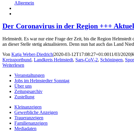
Allgemein
Der Coronavirus in der Region +++ Aktue
Helmstedt. Es war nur eine Frage der Zeit, bis die Region Helmsted
an dieser Stelle stetig aktualisieren. Denn nun hat auch das Land N
Von
Katja Weber-Diedrich
|
2020-03-12T17:08:27+01:00
11/03/2020
|
K
Kreissportbund
,
Landkreis Helmstedt
,
Sars-CoV-2
,
Schöningen
,
Spor
Weiterlesen
Veranstaltungen
Jobs im Helmstedter Sonntag
Über uns
Zeitungsarchiv
Zustellung
Kleinanzeigen
Gewerbliche Anzeigen
Traueranzeigen
Familienanzeigen
Mediadaten