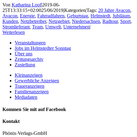
Von
Katharina Loof
|
2019-06-
25T13:33:15+02:00
25/06/2019
|
Kategorien
|
Tags:
20 Jahre Avacon
,
Avacon
,
Energie
,
Fahrradfahren
,
Geburtstag
,
Helmstedt
,
Jubiläum
,
Kunden
,
Netzbetreiber
,
Netzgebiet
,
Niedersachsen
,
Radtour
,
Sport
,
Stromlieferant
,
Team
,
Umwelt
,
Unternehmen
|
Weiterlesen
Veranstaltungen
Jobs im Helmstedter Sonntag
Über uns
Zeitungsarchiv
Zustellung
Kleinanzeigen
Gewerbliche Anzeigen
Traueranzeigen
Familienanzeigen
Mediadaten
Kommen Sie mit auf Facebook
Kontakt
Phönix-Verlags-GmbH