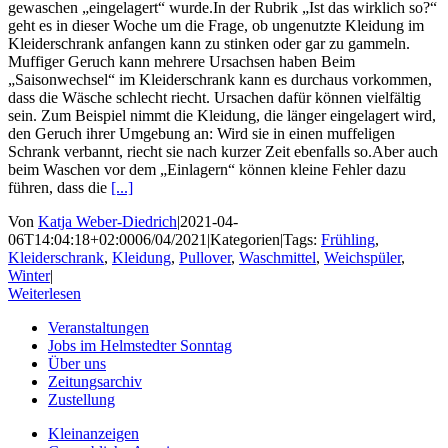
gewaschen „eingelagert“ wurde.In der Rubrik „Ist das wirklich so?“
geht es in dieser Woche um die Frage, ob ungenutzte Kleidung im
Kleiderschrank anfangen kann zu stinken oder gar zu gammeln.
Muffiger Geruch kann mehrere Ursachsen haben Beim
„Saisonwechsel“ im Kleiderschrank kann es durchaus vorkommen,
dass die Wäsche schlecht riecht. Ursachen dafür können vielfältig
sein. Zum Beispiel nimmt die Kleidung, die länger eingelagert wird,
den Geruch ihrer Umgebung an: Wird sie in einen muffeligen
Schrank verbannt, riecht sie nach kurzer Zeit ebenfalls so.Aber auch
beim Waschen vor dem „Einlagern“ können kleine Fehler dazu
führen, dass die
[...]
Von
Katja Weber-Diedrich
|
2021-04-
06T14:04:18+02:00
06/04/2021
|
Kategorien
|
Tags:
Frühling
,
Kleiderschrank
,
Kleidung
,
Pullover
,
Waschmittel
,
Weichspüler
,
Winter
|
Weiterlesen
Veranstaltungen
Jobs im Helmstedter Sonntag
Über uns
Zeitungsarchiv
Zustellung
Kleinanzeigen