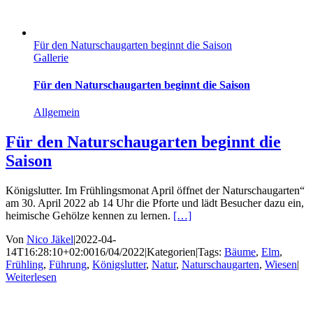
Für den Naturschaugarten beginnt die Saison
Gallerie
Für den Naturschaugarten beginnt die Saison
Allgemein
Für den Naturschaugarten beginnt die
Saison
Königslutter. Im Frühlingsmonat April öffnet der Naturschaugarten“
am 30. April 2022 ab 14 Uhr die Pforte und lädt Besucher dazu ein,
heimische Gehölze kennen zu lernen.
[…]
Von
Nico Jäkel
|
2022-04-
14T16:28:10+02:00
16/04/2022
|
Kategorien
|
Tags:
Bäume
,
Elm
,
Frühling
,
Führung
,
Königslutter
,
Natur
,
Naturschaugarten
,
Wiesen
|
Weiterlesen