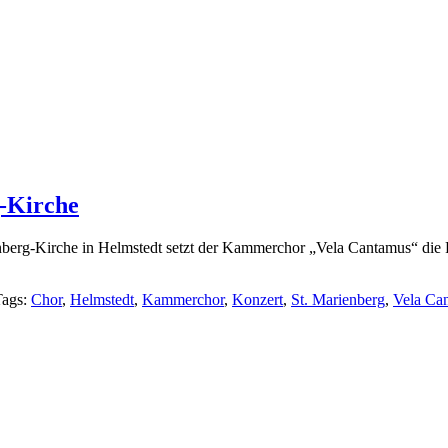
g-Kirche
nberg-Kirche in Helmstedt setzt der Kammerchor „Vela Cantamus“ die 
Tags:
Chor
,
Helmstedt
,
Kammerchor
,
Konzert
,
St. Marienberg
,
Vela Ca