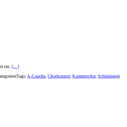
t ein.
[…]
tegorien
|
Tags:
A-Capella
,
Chorkonzert
,
Kammerchor
,
Schöningen
|