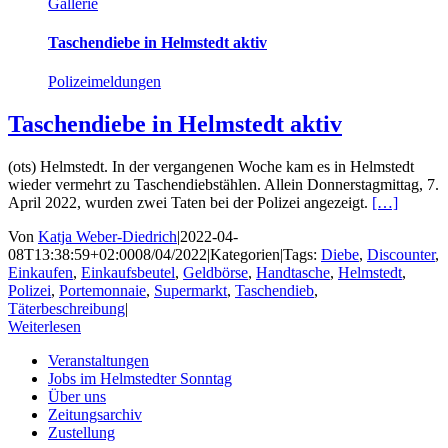
Gallerie
Taschendiebe in Helmstedt aktiv
Polizeimeldungen
Taschendiebe in Helmstedt aktiv
(ots) Helmstedt. In der vergangenen Woche kam es in Helmstedt
wieder vermehrt zu Taschendiebstählen. Allein Donnerstagmittag, 7.
April 2022, wurden zwei Taten bei der Polizei angezeigt.
[…]
Von
Katja Weber-Diedrich
|
2022-04-
08T13:38:59+02:00
08/04/2022
|
Kategorien
|
Tags:
Diebe
,
Discounter
,
Einkaufen
,
Einkaufsbeutel
,
Geldbörse
,
Handtasche
,
Helmstedt
,
Polizei
,
Portemonnaie
,
Supermarkt
,
Taschendieb
,
Täterbeschreibung
|
Weiterlesen
Veranstaltungen
Jobs im Helmstedter Sonntag
Über uns
Zeitungsarchiv
Zustellung