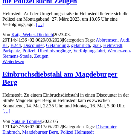
die Polizei sucht Zeugen
Helmstedt. Auf der Umgehungsstraße in Helmstedt lieferte sich die
Polizei am Montagabend, 27. März 2023, um 18.05 Uhr eine
Verfolgungsjagd.
[…]
Von
Katja Weber-Diedrich
|
2023-03-
29T14:41:36+02:00
29/03/2023
|
Kategorien
|
Tags:
Abbremsen
,
Audi
,
B1
,
B244
,
Discounter
,
Gefährdung
,
gefährlich
,
grau
,
Helmstedt
,
Parkplatz
,
Polizei
,
Überholvorgänge
,
Verfolgungsfahrt
,
Werner-von-
Siemens-Straße
,
Zeugen
|
Weiterlesen
Einbruchsdiebstahl am Magdeburger
Berg
Helmstedt. Zu einem Einbruchsdiebstahl in einen Discounter in der
Straße Magdeburger Berg in Helmstedt kam es zwischen
Sonnabend, 14. Mai, 22.35 Uhr, und Montag, 16. Mai, 5.30 Uhr.
[…]
Von
Natalie Tönnies
|
2022-05-
17T14:37:58+02:00
17/05/2022
|
Kategorien
|
Tags:
Discounter
,
Einbruch
,
Magdeburger Berg
,
Polizei Helmstedt
|