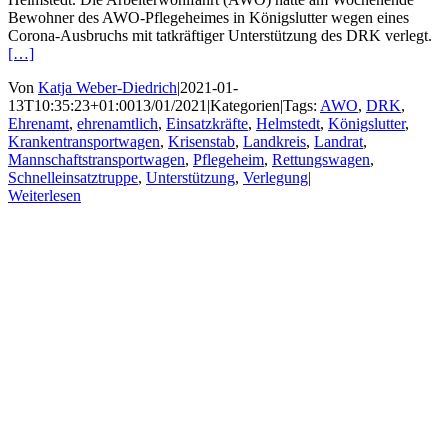
Bewohner des AWO-Pflegeheimes in Königslutter wegen eines
Corona-Ausbruchs mit tatkräftiger Unterstützung des DRK verlegt.
[…]
Von
Katja Weber-Diedrich
|
2021-01-
13T10:35:23+01:00
13/01/2021
|
Kategorien
|
Tags:
AWO
,
DRK
,
Ehrenamt
,
ehrenamtlich
,
Einsatzkräfte
,
Helmstedt
,
Königslutter
,
Krankentransportwagen
,
Krisenstab
,
Landkreis
,
Landrat
,
Mannschaftstransportwagen
,
Pflegeheim
,
Rettungswagen
,
Schnelleinsatztruppe
,
Unterstützung
,
Verlegung
|
Weiterlesen