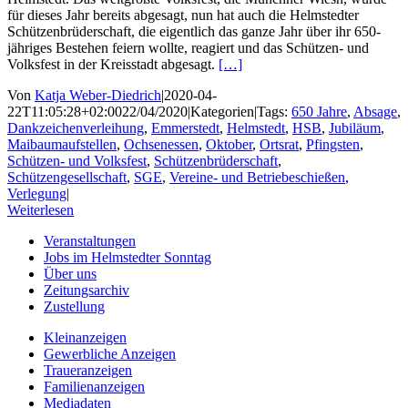
für dieses Jahr bereits abgesagt, nun hat auch die Helmstedter
Schützenbrüderschaft, die eigentlich das ganze Jahr über ihr 650-
jähriges Bestehen feiern wollte, reagiert und das Schützen- und
Volksfest in der Kreisstadt abgesagt.
[…]
Von
Katja Weber-Diedrich
|
2020-04-
22T11:05:28+02:00
22/04/2020
|
Kategorien
|
Tags:
650 Jahre
,
Absage
,
Dankzeichenverleihung
,
Emmerstedt
,
Helmstedt
,
HSB
,
Jubiläum
,
Maibaumaufstellen
,
Ochsenessen
,
Oktober
,
Ortsrat
,
Pfingsten
,
Schützen- und Volksfest
,
Schützenbrüderschaft
,
Schützengesellschaft
,
SGE
,
Vereine- und Betriebeschießen
,
Verlegung
|
Weiterlesen
Veranstaltungen
Jobs im Helmstedter Sonntag
Über uns
Zeitungsarchiv
Zustellung
Kleinanzeigen
Gewerbliche Anzeigen
Traueranzeigen
Familienanzeigen
Mediadaten