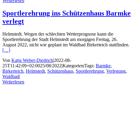
Weiterlesen
Sportlerehrung ins Schützenhaus Barmke
verlegt
Helmstedt. Wegen der schlechten Wetterprognose kann die
Sportlerehrung der Stadt Helmstedt am morgigen Freitag, 26.
August 2022, nicht wie geplant im Waldbad Birkerteich stattfinden.
[…]
Von
Katja Weber-Diedrich
|
2022-08-
25T11:42:09+02:00
25/08/2022
|
Kategorien
|
Tags:
Barmke
,
Birkerteich
,
Helmstedt
,
Schützenhaus
,
Sportlerehrung
,
Verlegung
,
Waldbad
|
Weiterlesen