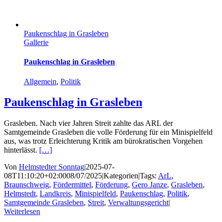
Paukenschlag in Grasleben
Gallerie
Paukenschlag in Grasleben
Allgemein
,
Politik
Paukenschlag in Grasleben
Grasleben. Nach vier Jahren Streit zahlte das ARL der
Samtgemeinde Grasleben die volle Förderung für ein Minispielfeld
aus, was trotz Erleichterung Kritik am bürokratischen Vorgehen
hinterlässt.
[…]
Von
Helmstedter Sonntag
|
2025-07-
08T11:10:20+02:00
08/07/2025
|
Kategorien
|
Tags:
ArL
,
Braunschweig
,
Fördermittel
,
Förderung
,
Gero Janze
,
Grasleben
,
Helmstedt
,
Landkreis
,
Minispielfeld
,
Paukenschlag
,
Politik
,
Samtgemeinde Grasleben
,
Streit
,
Verwaltungsgericht
|
Weiterlesen