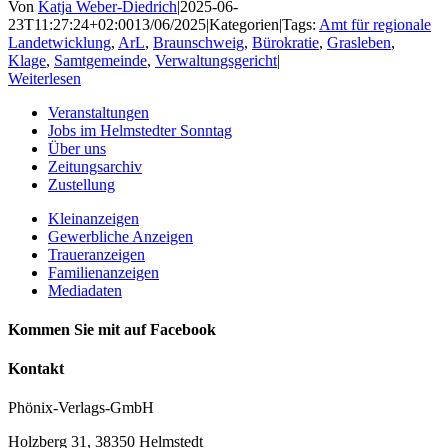
Von
Katja Weber-Diedrich
|
2025-06-
23T11:27:24+02:00
13/06/2025
|
Kategorien
|
Tags:
Amt für regionale
Landetwicklung
,
ArL
,
Braunschweig
,
Bürokratie
,
Grasleben
,
Klage
,
Samtgemeinde
,
Verwaltungsgericht
|
Weiterlesen
Veranstaltungen
Jobs im Helmstedter Sonntag
Über uns
Zeitungsarchiv
Zustellung
Kleinanzeigen
Gewerbliche Anzeigen
Traueranzeigen
Familienanzeigen
Mediadaten
Kommen Sie mit auf Facebook
Kontakt
Phönix-Verlags-GmbH
Holzberg 31, 38350 Helmstedt