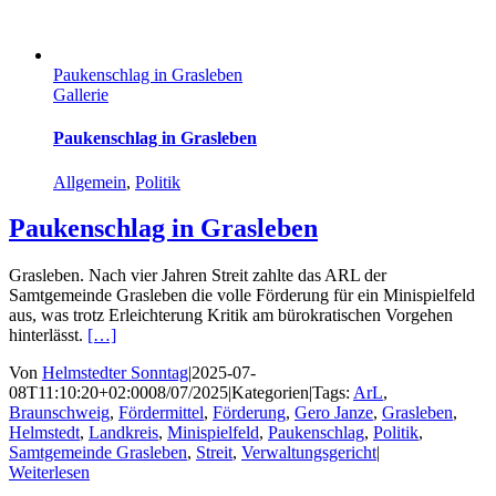
Paukenschlag in Grasleben
Gallerie
Paukenschlag in Grasleben
Allgemein
,
Politik
Paukenschlag in Grasleben
Grasleben. Nach vier Jahren Streit zahlte das ARL der
Samtgemeinde Grasleben die volle Förderung für ein Minispielfeld
aus, was trotz Erleichterung Kritik am bürokratischen Vorgehen
hinterlässt.
[…]
Von
Helmstedter Sonntag
|
2025-07-
08T11:10:20+02:00
08/07/2025
|
Kategorien
|
Tags:
ArL
,
Braunschweig
,
Fördermittel
,
Förderung
,
Gero Janze
,
Grasleben
,
Helmstedt
,
Landkreis
,
Minispielfeld
,
Paukenschlag
,
Politik
,
Samtgemeinde Grasleben
,
Streit
,
Verwaltungsgericht
|
Weiterlesen