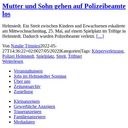
Mutter und Sohn gehen auf Polizeibeamte
los
Helmstedt. Ein Streit zwischen Kindern und Erwachsenen eskalierte
am Mittwochnachmittag, 25. Mai, auf einem Spielplatz im Triftige in
Helmstedt. Dadurch wurden Polizeibeamte verletzt.
[…]
Von
Natalie Tönnies
|
2022-05-
27T14:36:22+02:00
27/05/2022
|
Kategorien
|
Tags:
Körperverletzung
,
Polizei Helmstedt
,
Spielplatz
,
Streit
,
Triftige
|
Weiterlesen
Veranstaltungen
Jobs im Helmstedter Sonntag
Über uns
Zeitungsarchiv
Zustellung
Kleinanzeigen
Gewerbliche Anzeigen
Traueranzeigen
Familienanzeigen
Mediadaten