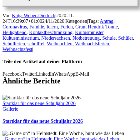
Von
Katja Weber-Diedrich
|
2020-11-
24T16:39:07+01:00
24/11/2020
|
Kategorien
|
Tags:
Antrag
,
Coronavirus
,
Familie
,
feiern
,
Ferien
,
Grant Hendrik Tonne
,
Heiligabend
,
Kontaktbeschränkung
,
Kultusminister
,
Kultusministerium
,
Niedersachsen
,
Notbetreuung
,
Schule
,
Schüler
,
Schulferien
,
schulfrei
,
Weihnachten
,
Weihnachtsferien
,
Weihnachtsfest
|
Teile den Artikel auf deiner Plattform
Facebook
Twitter
LinkedIn
WhatsApp
E-Mail
Ähnliche Berichte
Startklar für das neue Schuljahr 2026
Gallerie
Startklar für das neue Schuljahr 2026
„Game on“ in Helmstedt: Eine Woche, bunt wie das Leben