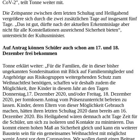
CoV-2″, teilt Tonne weiter mit.
Die Zeitspanne zwischen dem letzten Schultag und Heiligabend
vergrößere sich durch die zwei zusätzlichen Tage auf insgesamt fünf
Tage. „Das ist gut, dürfte nach der aktuellen Erkenntnislage aber
nicht für alle Konstellationen ausreichend Sicherheit bieten“,
unterstreicht der Kultusminister.
Auf Antrag können Schüler auch schon am 17. und 18.
Dezember frei bekommen
Tonne erklärt weiter: „Für die Familien, die in dieser bisher
ungekannten Sondersituation mit Blick auf Familienmitglieder und
Angehörige aus Risikogruppen weitergehenden Schutz zum
Weihnachtfest benötigen, schaffen wir deshalb zudem die
Möglichkeit, ihre Kinder in diesem Jahr an den Tagen
Donnerstag,17. Dezember 2020, und/oder Freitag, 18. Dezember
2020, per formlosem Antrag vom Präsenzunterricht befreien zu
lassen. Kinder, deren Eltern von dieser Möglichkeit Gebrauch
machen, hätten ihren letzten Schultag 2020 dann bereits am 16.
Dezember 2020. Bis Heiligabend wären demnach acht Tage Zeit für
die Schüler, um sich zu isolieren und Kontakte zu minimieren. Das
kommt einem hohen Maß an Sicherheit gleich und kann ein weiterer
Baustein sein für ein gemeinsames Weihnachfest mit möglichst
wenig Angst vor dem Coronavirus. Wir wollen damit einen Beitrag