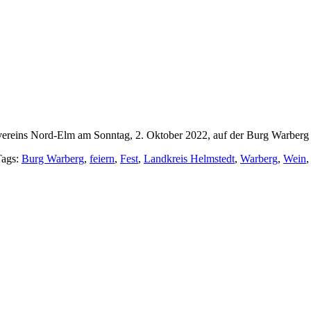
vereins Nord-Elm am Sonntag, 2. Oktober 2022, auf der Burg Warberg 
Tags:
Burg Warberg
,
feiern
,
Fest
,
Landkreis Helmstedt
,
Warberg
,
Wein