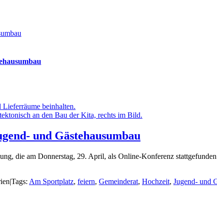
usumbau
stehausumbau
Jugend- und Gästehausumbau
ng, die am Donnerstag, 29. April, als Online-Konferenz stattgefunde
ien
|
Tags:
Am Sportplatz
,
feiern
,
Gemeinderat
,
Hochzeit
,
Jugend- und 