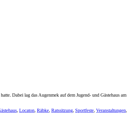
n hatte. Dabei lag das Augenmek auf dem Jugend- und Gästehaus am
Gästehaus
,
Locaton
,
Räbke
,
Ratssitzung
,
Sportfeste
,
Veranstaltungen
,