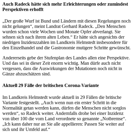
Auch Radeck hätte sich mehr Erleichterungen oder zumindest
Perspektiven erhofft
„Der große Wurf ist Bund und Ländern mit diesen Regelungen noch
nicht gelungen“, meint Landrat Gerhard Radeck. „Den Menschen
wurden schon viele Wochen und Monate Opfer abverlangt. Sie
sehnen sich nach ihrem alten Leben.“ Er hätte sich angesichts der
niedrigen Inzidenzzahlen im Landkreis Helmstedt insbesondere für
den Einzelhandel und die Gastronomie mutigere Schritte gewünscht.
Andererseits gebe der Stufenplan des Landes allen eine Perspektive.
Und das sei in dieser Zeit enorm wichtig. Man dürfe auch nicht
vergessen, dass die Auswirkungen der Mutationen noch nicht in
Gänze abzuschätzen sind.
Aktuell 29 Fälle der britischen Corona-Variante
Im Landkreis Helmstedt wurde aktuell in 29 Fällen die britische
Variante festgestellt. „Auch wenn nun ein erster Schritt in die
Normalität getan werden kann, dürfen die Menschen nicht sorglos
werden“, so Radeck weiter. Andernfalls drohe bei einer Inzidenz
von über 100 die vom Land verordnete so genannte „Notbremse“.
„Ich kann daher nur an Sie alle appellieren: Passen Sie weiter auf
sich und ihr Umfeld auf.“