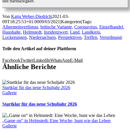
und Hartnäckigkeit.
Von
Katja Weber-Diedrich
|
2021-03-
09T18:25:53+01:00
09/03/2021
|
Kategorien
|
Tags:
Allgemeinverfügun
,
britische Variante
,
Coronavirus
,
Einzelhandel
,
Haushalte
,
Helmstedt
,
Inzidenzwert
,
Land
,
Landkreis
,
Lockerungen
,
Niedersachsen
,
Perspektiven
,
Treffen
,
Verordnung
|
Teile den Artikel auf deiner Plattform
Facebook
Twitter
LinkedIn
WhatsApp
E-Mail
Ähnliche Berichte
Startklar für das neue Schuljahr 2026
Gallerie
Startklar für das neue Schuljahr 2026
„Game on“ in Helmstedt: Eine Woche, bunt wie das Leben
Gallerie