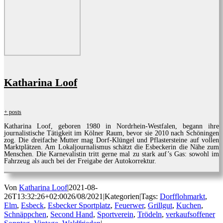
Katharina Loof
+ posts
Katharina Loof, geboren 1980 in Nordrhein-Westfalen, begann ihre
journalistische Tätigkeit im Kölner Raum, bevor sie 2010 nach Schöningen
zog. Die dreifache Mutter mag Dorf-Klüngel und Pflastersteine auf vollen
Marktplätzen. Am Lokaljournalismus schätzt die Esbeckerin die Nähe zum
Menschen. Die Karnevalistin tritt gerne mal zu stark auf’s Gas: sowohl im
Fahrzeug als auch bei der Freigabe der Autokorrektur.
Von
Katharina Loof
|
2021-08-
26T13:32:26+02:00
26/08/2021
|
Kategorien
|
Tags:
Dorfflohmarkt
,
Elm
,
Esbeck
,
Esbecker Sportplatz
,
Feuerwer
,
Grillgut
,
Kuchen
,
Schnäppchen
,
Second Hand
,
Sportverein
,
Trödeln
,
verkaufsoffener