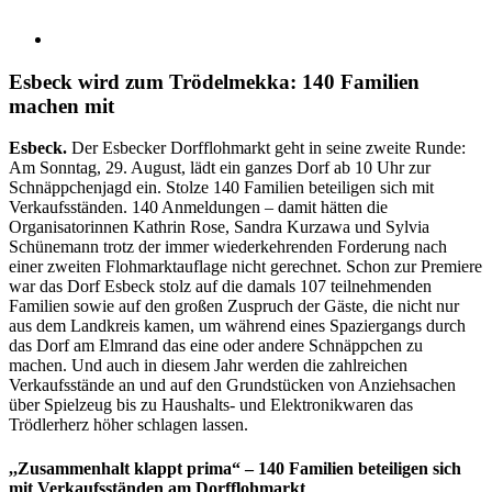
Esbeck wird zum Trödelmekka: 140 Familien
machen mit
Esbeck.
Der Esbecker Dorfflohmarkt geht in seine zweite Runde:
Am Sonntag, 29. August, lädt ein ganzes Dorf ab 10 Uhr zur
Schnäppchenjagd ein. Stolze 140 Familien beteiligen sich mit
Verkaufsständen.
140 Anmeldungen – damit hätten die
Organisatorinnen Kathrin Rose, Sandra Kurzawa und Sylvia
Schünemann trotz der immer wiederkehrenden Forderung nach
einer zweiten Flohmarktauflage nicht gerechnet. Schon zur Premiere
war das Dorf Esbeck stolz auf die damals 107 teilnehmenden
Familien sowie auf den großen Zuspruch der Gäste, die nicht nur
aus dem Landkreis kamen, um während eines Spaziergangs durch
das Dorf am Elmrand das eine oder andere Schnäppchen zu
machen. Und auch in diesem Jahr werden die zahlreichen
Verkaufsstände an und auf den Grundstücken von Anziehsachen
über Spielzeug bis zu Haushalts- und Elektronikwaren das
Trödlerherz höher schlagen lassen.
,,Zusammenhalt klappt prima“ – 140 Familien beteiligen sich
mit Verkaufsständen am Dorfflohmarkt