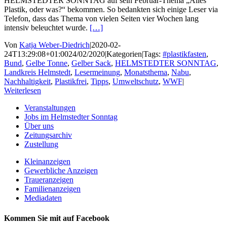
HELMSTEDTER SONNTAG auf sein Februar-Thema „Alles
Plastik, oder was?“ bekommen. So bedankten sich einige Leser via
Telefon, dass das Thema von vielen Seiten vier Wochen lang
intensiv beleuchtet wurde.
[…]
Von
Katja Weber-Diedrich
|
2020-02-
24T13:29:08+01:00
24/02/2020
|
Kategorien
|
Tags:
#plastikfasten
,
Bund
,
Gelbe Tonne
,
Gelber Sack
,
HELMSTEDTER SONNTAG
,
Landkreis Helmstedt
,
Lesermeinung
,
Monatsthema
,
Nabu
,
Nachhaltigkeit
,
Plastikfrei
,
Tipps
,
Umweltschutz
,
WWF
|
Weiterlesen
Veranstaltungen
Jobs im Helmstedter Sonntag
Über uns
Zeitungsarchiv
Zustellung
Kleinanzeigen
Gewerbliche Anzeigen
Traueranzeigen
Familienanzeigen
Mediadaten
Kommen Sie mit auf Facebook