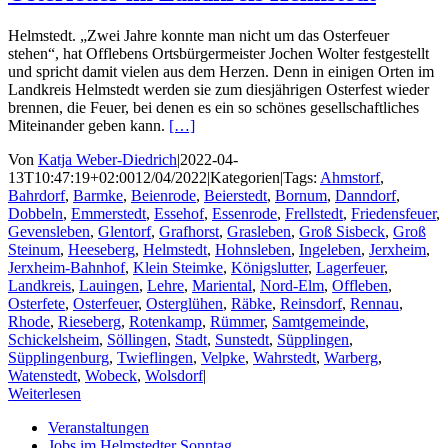
Helmstedt. „Zwei Jahre konnte man nicht um das Osterfeuer
stehen“, hat Offlebens Ortsbürgermeister Jochen Wolter festgestellt
und spricht damit vielen aus dem Herzen. Denn in einigen Orten im
Landkreis Helmstedt werden sie zum diesjährigen Osterfest wieder
brennen, die Feuer, bei denen es ein so schönes gesellschaftliches
Miteinander geben kann.
[…]
Von
Katja Weber-Diedrich
|
2022-04-
13T10:47:19+02:00
12/04/2022
|
Kategorien
|
Tags:
Ahmstorf
,
Bahrdorf
,
Barmke
,
Beienrode
,
Beierstedt
,
Bornum
,
Danndorf
,
Dobbeln
,
Emmerstedt
,
Essehof
,
Essenrode
,
Frellstedt
,
Friedensfeuer
,
Gevensleben
,
Glentorf
,
Grafhorst
,
Grasleben
,
Groß Sisbeck
,
Groß
Steinum
,
Heeseberg
,
Helmstedt
,
Hohnsleben
,
Ingeleben
,
Jerxheim
,
Jerxheim-Bahnhof
,
Klein Steimke
,
Königslutter
,
Lagerfeuer
,
Landkreis
,
Lauingen
,
Lehre
,
Mariental
,
Nord-Elm
,
Offleben
,
Osterfete
,
Osterfeuer
,
Osterglühen
,
Räbke
,
Reinsdorf
,
Rennau
,
Rhode
,
Rieseberg
,
Rotenkamp
,
Rümmer
,
Samtgemeinde
,
Schickelsheim
,
Söllingen
,
Stadt
,
Sunstedt
,
Süpplingen
,
Süpplingenburg
,
Twieflingen
,
Velpke
,
Wahrstedt
,
Warberg
,
Watenstedt
,
Wobeck
,
Wolsdorf
|
Weiterlesen
Veranstaltungen
Jobs im Helmstedter Sonntag