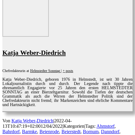
Katja Weber-Diedrich
Chefredakteurin
at
Helmstedter Sonntag
|
+ posts
Katja Weber-Diedrich, geboren 1976 in Helmstedt, ist seit 30 Jahren
Lokaljournalistin durch und durch. Der Legende nach tippte die
ehrenamtlich Engagierte vor 25 Jahren den ersten HELMSTEDTER
SONNTAG an einer Bierzeltgarnitur. Sowohl die Tiefen der deutschen
Grammatik als auch die Wirren der Helmstedter Politik sind der
Chefredakteurin nicht fremd; ihr Markenzeichen sind ehrliche Kommentare
und Hartnäckigkeit.
Von
Katja Weber-Diedrich
|
2022-04-
13T10:47:19+02:00
12/04/2022
|
Kategorien
|
Tags:
Ahmstorf
,
Bahrdorf
,
Barmke
,
Beienrode
,
Beierstedt
,
Bornum
,
Danndorf
,