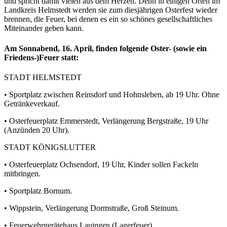
und spricht damit vielen aus dem Herzen. Denn in einigen Orten im
Landkreis Helmstedt werden sie zum diesjährigen Osterfest wieder
brennen, die Feuer, bei denen es ein so schönes gesellschaftliches
Miteinander geben kann.
Am
Sonnabend, 16. April,
finden folgende Oster- (sowie ein
Friedens-)Feuer statt:
STADT HELMSTEDT
• Sportplatz zwischen Reinsdorf und Hohnsleben, ab 19 Uhr. Ohne
Getränkeverkauf.
• Osterfeuerplatz Emmerstedt, Verlängerung Bergstraße, 19 Uhr
(Anzünden 20 Uhr).
STADT KÖNIGSLUTTER
• Osterfeuerplatz Ochsendorf, 19 Uhr, Kinder sollen Fackeln
mitbringen.
• Sportplatz Bornum.
• Wippstein, Verlängerung Dormstraße, Groß Steinum.
• Feuerwehrgerätehaus Lauingen (Lagerfeuer).