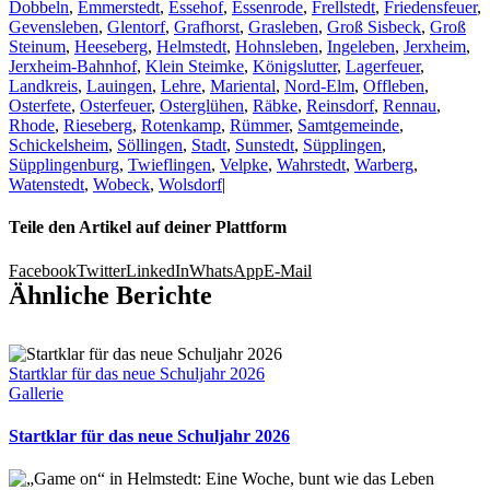
Dobbeln
,
Emmerstedt
,
Essehof
,
Essenrode
,
Frellstedt
,
Friedensfeuer
,
Gevensleben
,
Glentorf
,
Grafhorst
,
Grasleben
,
Groß Sisbeck
,
Groß
Steinum
,
Heeseberg
,
Helmstedt
,
Hohnsleben
,
Ingeleben
,
Jerxheim
,
Jerxheim-Bahnhof
,
Klein Steimke
,
Königslutter
,
Lagerfeuer
,
Landkreis
,
Lauingen
,
Lehre
,
Mariental
,
Nord-Elm
,
Offleben
,
Osterfete
,
Osterfeuer
,
Osterglühen
,
Räbke
,
Reinsdorf
,
Rennau
,
Rhode
,
Rieseberg
,
Rotenkamp
,
Rümmer
,
Samtgemeinde
,
Schickelsheim
,
Söllingen
,
Stadt
,
Sunstedt
,
Süpplingen
,
Süpplingenburg
,
Twieflingen
,
Velpke
,
Wahrstedt
,
Warberg
,
Watenstedt
,
Wobeck
,
Wolsdorf
|
Teile den Artikel auf deiner Plattform
Facebook
Twitter
LinkedIn
WhatsApp
E-Mail
Ähnliche Berichte
Startklar für das neue Schuljahr 2026
Gallerie
Startklar für das neue Schuljahr 2026