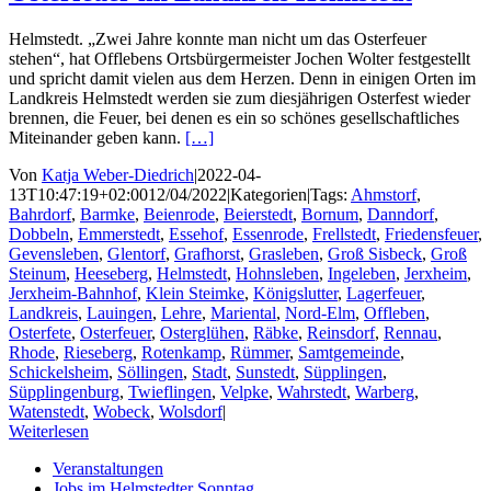
Helmstedt. „Zwei Jahre konnte man nicht um das Osterfeuer
stehen“, hat Offlebens Ortsbürgermeister Jochen Wolter festgestellt
und spricht damit vielen aus dem Herzen. Denn in einigen Orten im
Landkreis Helmstedt werden sie zum diesjährigen Osterfest wieder
brennen, die Feuer, bei denen es ein so schönes gesellschaftliches
Miteinander geben kann.
[…]
Von
Katja Weber-Diedrich
|
2022-04-
13T10:47:19+02:00
12/04/2022
|
Kategorien
|
Tags:
Ahmstorf
,
Bahrdorf
,
Barmke
,
Beienrode
,
Beierstedt
,
Bornum
,
Danndorf
,
Dobbeln
,
Emmerstedt
,
Essehof
,
Essenrode
,
Frellstedt
,
Friedensfeuer
,
Gevensleben
,
Glentorf
,
Grafhorst
,
Grasleben
,
Groß Sisbeck
,
Groß
Steinum
,
Heeseberg
,
Helmstedt
,
Hohnsleben
,
Ingeleben
,
Jerxheim
,
Jerxheim-Bahnhof
,
Klein Steimke
,
Königslutter
,
Lagerfeuer
,
Landkreis
,
Lauingen
,
Lehre
,
Mariental
,
Nord-Elm
,
Offleben
,
Osterfete
,
Osterfeuer
,
Osterglühen
,
Räbke
,
Reinsdorf
,
Rennau
,
Rhode
,
Rieseberg
,
Rotenkamp
,
Rümmer
,
Samtgemeinde
,
Schickelsheim
,
Söllingen
,
Stadt
,
Sunstedt
,
Süpplingen
,
Süpplingenburg
,
Twieflingen
,
Velpke
,
Wahrstedt
,
Warberg
,
Watenstedt
,
Wobeck
,
Wolsdorf
|
Weiterlesen
Veranstaltungen
Jobs im Helmstedter Sonntag