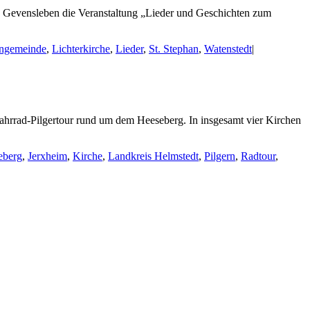
 Gevensleben die Veranstaltung „Lieder und Geschichten zum
ngemeinde
,
Lichterkirche
,
Lieder
,
St. Stephan
,
Watenstedt
|
ahrrad-Pilgertour rund um dem Heeseberg. In insgesamt vier Kirchen
eberg
,
Jerxheim
,
Kirche
,
Landkreis Helmstedt
,
Pilgern
,
Radtour
,