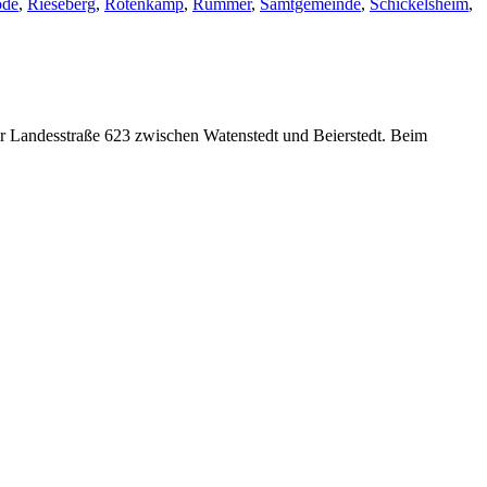
ode
,
Rieseberg
,
Rotenkamp
,
Rümmer
,
Samtgemeinde
,
Schickelsheim
,
er Landesstraße 623 zwischen Watenstedt und Beierstedt. Beim