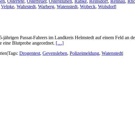
ben
,
Osterfete
,
Osterfeuer
,
Osterglühen
,
Räbke
,
Reinsdorf
,
Rennau
,
Rh
,
Velpke
,
Wahrstedt
,
Warberg
,
Watenstedt
,
Wobeck
,
Wolsdorf
|
25-jährigen Passat-Fahrers im Landkreis Helmstedt auf einem Feld an d
de eine Blutprobe angeordnet.
[…]
rien
|
Tags:
Drogentest
,
Gevensleben
,
Polizeimeldung
,
Watenstedt
|