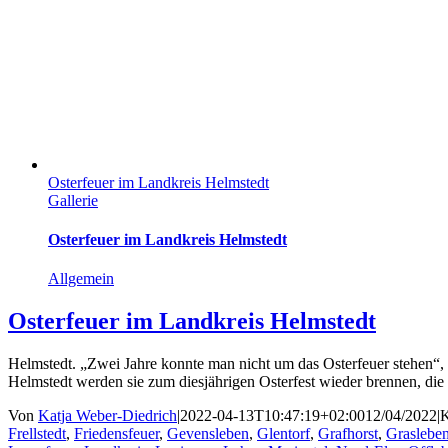
Osterfeuer im Landkreis Helmstedt
Gallerie
Osterfeuer im Landkreis Helmstedt
Allgemein
Osterfeuer im Landkreis Helmstedt
Helmstedt. „Zwei Jahre konnte man nicht um das Osterfeuer stehen“, 
Helmstedt werden sie zum diesjährigen Osterfest wieder brennen, die 
Von
Katja Weber-Diedrich
|
2022-04-13T10:47:19+02:00
12/04/2022
|
K
Frellstedt
,
Friedensfeuer
,
Gevensleben
,
Glentorf
,
Grafhorst
,
Graslebe