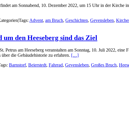
findet am Sonnabend, 10. Dezember 2022, um 15 Uhr in der Kirche in
ategorien
|
Tags:
Advent
,
am Bruch
,
Geschichten
,
Gevensleben
,
Kirche
d um den Heeseberg sind das Ziel
 Petrus am Heeseberg veranstalten am Sonntag, 10. Juli 2022, eine F
s über die Gebäudehistorie zu erfahren.
[…]
Tags:
Barnstorf
,
Beierstedt
,
Fahrrad
,
Gevensleben
,
Großes Bruch
,
Hees