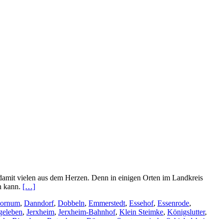
t damit vielen aus dem Herzen. Denn in einigen Orten im Landkreis
en kann.
[…]
ornum
,
Danndorf
,
Dobbeln
,
Emmerstedt
,
Essehof
,
Essenrode
,
geleben
,
Jerxheim
,
Jerxheim-Bahnhof
,
Klein Steimke
,
Königslutter
,