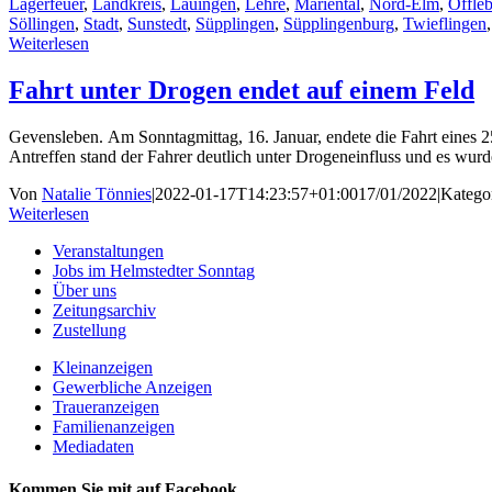
Lagerfeuer
,
Landkreis
,
Lauingen
,
Lehre
,
Mariental
,
Nord-Elm
,
Offle
Söllingen
,
Stadt
,
Sunstedt
,
Süpplingen
,
Süpplingenburg
,
Twieflingen
Weiterlesen
Fahrt unter Drogen endet auf einem Feld
Gevensleben. Am Sonntagmittag, 16. Januar, endete die Fahrt eines 
Antreffen stand der Fahrer deutlich unter Drogeneinfluss und es wur
Von
Natalie Tönnies
|
2022-01-17T14:23:57+01:00
17/01/2022
|
Katego
Weiterlesen
Veranstaltungen
Jobs im Helmstedter Sonntag
Über uns
Zeitungsarchiv
Zustellung
Kleinanzeigen
Gewerbliche Anzeigen
Traueranzeigen
Familienanzeigen
Mediadaten
Kommen Sie mit auf Facebook