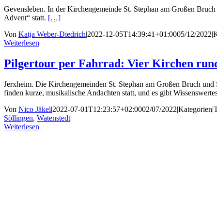
Gevensleben. In der Kirchengemeinde St. Stephan am Großen Bruch 
Advent“ statt.
[…]
Von
Katja Weber-Diedrich
|
2022-12-05T14:39:41+01:00
05/12/2022
|
K
Weiterlesen
Pilgertour per Fahrrad: Vier Kirchen run
Jerxheim. Die Kirchengemeinden St. Stephan am Großen Bruch und St.
finden kurze, musikalische Andachten statt, und es gibt Wissenswerte
Von
Nico Jäkel
|
2022-07-01T12:23:57+02:00
02/07/2022
|
Kategorien
|
Söllingen
,
Watenstedt
|
Weiterlesen