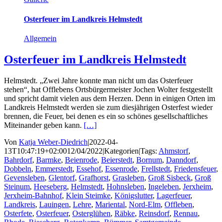
Osterfeuer im Landkreis Helmstedt
Allgemein
Osterfeuer im Landkreis Helmstedt
Helmstedt. „Zwei Jahre konnte man nicht um das Osterfeuer
stehen“, hat Offlebens Ortsbürgermeister Jochen Wolter festgestellt
und spricht damit vielen aus dem Herzen. Denn in einigen Orten im
Landkreis Helmstedt werden sie zum diesjährigen Osterfest wieder
brennen, die Feuer, bei denen es ein so schönes gesellschaftliches
Miteinander geben kann.
[…]
Von
Katja Weber-Diedrich
|
2022-04-
13T10:47:19+02:00
12/04/2022
|
Kategorien
|
Tags:
Ahmstorf
,
Bahrdorf
,
Barmke
,
Beienrode
,
Beierstedt
,
Bornum
,
Danndorf
,
Dobbeln
,
Emmerstedt
,
Essehof
,
Essenrode
,
Frellstedt
,
Friedensfeuer
,
Gevensleben
,
Glentorf
,
Grafhorst
,
Grasleben
,
Groß Sisbeck
,
Groß
Steinum
,
Heeseberg
,
Helmstedt
,
Hohnsleben
,
Ingeleben
,
Jerxheim
,
Jerxheim-Bahnhof
,
Klein Steimke
,
Königslutter
,
Lagerfeuer
,
Landkreis
,
Lauingen
,
Lehre
,
Mariental
,
Nord-Elm
,
Offleben
,
Osterfete
,
Osterfeuer
,
Osterglühen
,
Räbke
,
Reinsdorf
,
Rennau
,