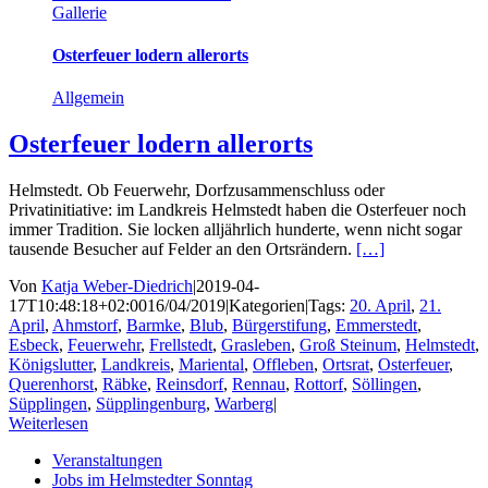
Gallerie
Osterfeuer lodern allerorts
Allgemein
Osterfeuer lodern allerorts
Helmstedt. Ob Feuerwehr, Dorfzusammenschluss oder
Privatinitiative: im Landkreis Helmstedt haben die Osterfeuer noch
immer Tradition. Sie locken alljährlich hunderte, wenn nicht sogar
tausende Besucher auf Felder an den Ortsrändern.
[…]
Von
Katja Weber-Diedrich
|
2019-04-
17T10:48:18+02:00
16/04/2019
|
Kategorien
|
Tags:
20. April
,
21.
April
,
Ahmstorf
,
Barmke
,
Blub
,
Bürgerstifung
,
Emmerstedt
,
Esbeck
,
Feuerwehr
,
Frellstedt
,
Grasleben
,
Groß Steinum
,
Helmstedt
,
Königslutter
,
Landkreis
,
Mariental
,
Offleben
,
Ortsrat
,
Osterfeuer
,
Querenhorst
,
Räbke
,
Reinsdorf
,
Rennau
,
Rottorf
,
Söllingen
,
Süpplingen
,
Süpplingenburg
,
Warberg
|
Weiterlesen
Veranstaltungen
Jobs im Helmstedter Sonntag