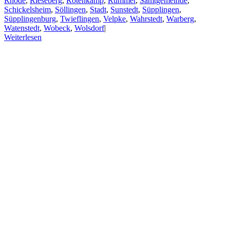
Rhode
,
Rieseberg
,
Rotenkamp
,
Rümmer
,
Samtgemeinde
,
Schickelsheim
,
Söllingen
,
Stadt
,
Sunstedt
,
Süpplingen
,
Süpplingenburg
,
Twieflingen
,
Velpke
,
Wahrstedt
,
Warberg
,
Watenstedt
,
Wobeck
,
Wolsdorf
|
Weiterlesen