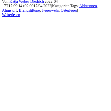
Von
Katja Weber-Diedrich
|
2022-04-
17T17:09:14+02:00
17/04/2022
|
Kategorien
|
Tags:
Abbrennen
,
Ahmstorf
,
Brandstiftung
,
Feuerwehr
,
Osterfeuer
|
Weiterlesen