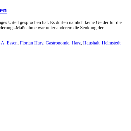
sen
es Urteil gesprochen hat. Es dürfen nämlich keine Gelder für die
ilderungs-Maßnahme war unter anderem die Senkung der
GA
,
Essen
,
Florian Hary
,
Gastronomie
,
Harz
,
Haushalt
,
Helmstedt
,