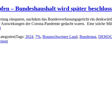
en – Bundeshaushalt wird später beschlos
erung einsparen, nachdem das Bundesverfassungsgericht ein denkwürdig
der Auswirkungen der Corona-Pandemie gedacht waren. Eine solche M
]
ategorien
|
Tags:
2024
,
7%
,
Braunschweiger Land
,
Bundestag
,
DEHO
eisen
|