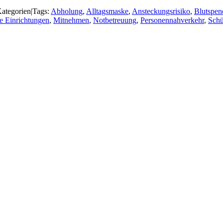
ategorien
|
Tags:
Abholung
,
Alltagsmaske
,
Ansteckungsrisiko
,
Blutspen
e Einrichtungen
,
Mitnehmen
,
Notbetreuung
,
Personennahverkehr
,
Schü