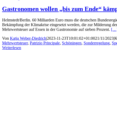
Gastronomen wollen „bis zum Ende“ kämpf
Helmstedt/Berlin. 60 Milliarden Euro muss die deutschen Bundesregi
Bekämpfung der Klimakrise eingesetzt werden, die zur Milderung 
Mehrwertsteuer auf Essen in der Gastronomie auf sieben Prozent.
[…
Von
Katja Weber-Diedrich
|
2023-11-23T10:01:02+01:00
21/11/2023
|
K
Mehrwertsteuer
,
Patrizio Principale
,
Schöningen
,
Sonderregelung
,
Sp
Weiterlesen