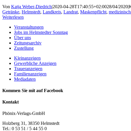
Von
Katja Weber-Diedrich
|
2020-04-28T17:40:55+02:00
28/04/2020
|
K
Getränke
,
Helmstedt
,
Landkreis
,
Landrat
,
Maskenpflicht
,
medizinisch
Weiterlesen
Veranstaltungen
Jobs im Helmstedter Sonntag
Über uns
Zeitungsarchiv
Zustellung
Kleinanzeigen
Gewerbliche Anzeigen
Traueranzeigen
Familienanzeigen
Mediadaten
Kommen Sie mit auf Facebook
Kontakt
Phönix-Verlags-GmbH
Holzberg 31, 38350 Helmstedt
Tel.: 0 53 51 / 5 44 55 0