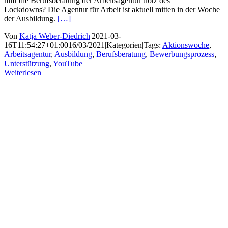
hilft die Berufsberatung der Arbeitsagentur trotz des
Lockdowns? Die Agentur für Arbeit ist aktuell mitten in der Woche
der Ausbildung.
[…]
Von
Katja Weber-Diedrich
|
2021-03-
16T11:54:27+01:00
16/03/2021
|
Kategorien
|
Tags:
Aktionswoche
,
Arbeitsagentur
,
Ausbildung
,
Berufsberatung
,
Bewerbungsprozess
,
Unterstützung
,
YouTube
|
Weiterlesen