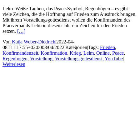
Lelm. Weiße Tauben, das Peace-Symbol, Regenbögen – es gibt
viele Zeichen, die die Hoffnung auf Frieden zum Ausdruck bringen.
Mit ihrem Vorstellungsgottesdienst wollen die Konfirmanden des
Pfarrverbands Lelm in diesem Jahr ein Zeichen für den Frieden
setzen.
[…]
Von
Katja Weber-Diedrich
|
2022-04-
08T11:17:55+02:00
08/04/2022
|
Kategorien
|
Tags:
Frieden
,
Konfirmandenzeit
,
Konfirmation
,
Krieg
,
Lelm
,
Online
,
Peace
,
Regenbogen
,
Vorstellung
,
Vorstellungsgottesdienst
,
YouTube
|
Weiterlesen