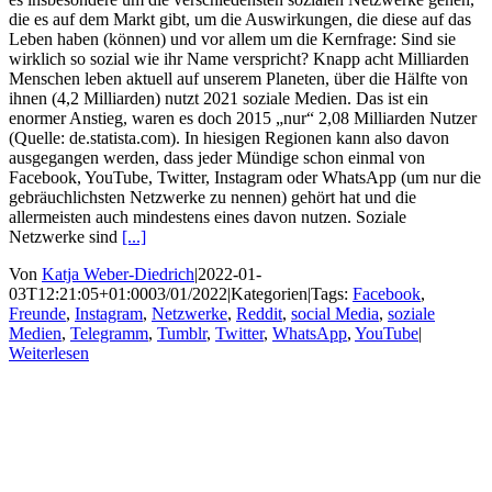
die es auf dem Markt gibt, um die Auswirkungen, die diese auf das
Leben haben (können) und vor allem um die Kernfrage: Sind sie
wirklich so sozial wie ihr Name verspricht? Knapp acht Milliarden
Menschen leben aktuell auf unserem Planeten, über die Hälfte von
ihnen (4,2 Milliarden) nutzt 2021 soziale Medien. Das ist ein
enormer Anstieg, waren es doch 2015 „nur“ 2,08 Milliarden Nutzer
(Quelle: de.statista.com). In hiesigen Regionen kann also davon
ausgegangen werden, dass jeder Mündige schon einmal von
Facebook, YouTube, Twitter, Instagram oder WhatsApp (um nur die
gebräuchlichsten Netzwerke zu nennen) gehört hat und die
allermeisten auch mindestens eines davon nutzen. Soziale
Netzwerke sind
[...]
Von
Katja Weber-Diedrich
|
2022-01-
03T12:21:05+01:00
03/01/2022
|
Kategorien
|
Tags:
Facebook
,
Freunde
,
Instagram
,
Netzwerke
,
Reddit
,
social Media
,
soziale
Medien
,
Telegramm
,
Tumblr
,
Twitter
,
WhatsApp
,
YouTube
|
Weiterlesen