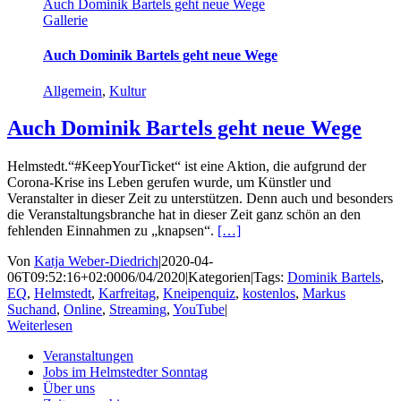
Auch Dominik Bartels geht neue Wege
Gallerie
Auch Dominik Bartels geht neue Wege
Allgemein
,
Kultur
Auch Dominik Bartels geht neue Wege
Helmstedt.“#KeepYourTicket“ ist eine Aktion, die aufgrund der
Corona-Krise ins Leben gerufen wurde, um Künstler und
Veranstalter in dieser Zeit zu unterstützen. Denn auch und besonders
die Veranstaltungsbranche hat in dieser Zeit ganz schön an den
fehlenden Einnahmen zu „knapsen“.
[…]
Von
Katja Weber-Diedrich
|
2020-04-
06T09:52:16+02:00
06/04/2020
|
Kategorien
|
Tags:
Dominik Bartels
,
EQ
,
Helmstedt
,
Karfreitag
,
Kneipenquiz
,
kostenlos
,
Markus
Suchand
,
Online
,
Streaming
,
YouTube
|
Weiterlesen
Veranstaltungen
Jobs im Helmstedter Sonntag
Über uns