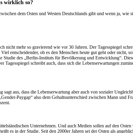
s wirklich so?
zwischen dem Osten und Westen Deutschlands gibt und wenn ja, wie sic
h nicht mehr so gravierend wie vor 30 Jahren. Der Tagesspiegel schrei
Viel entscheidender, ob es den Menschen heute gut geht oder nicht, s
 Studie des „Berlin-Instituts für Bevölkerung und Entwicklung“. Dies
Der Tagesspiegel schreibt auch, dass sich die Lebenserwartungen zumi
ung sagt aus, dass die Lebenserwartung aber auch von sozialer Ungle
to „Gender-Paygap“ also dem Gehaltsunterschied zwischen Mann und Fr
ozent.
 mittelständischen Unternehmen. Und auch Medien sollen auf den Osten
, heißt es in der Studie. Seit den 2000er Jahren sei der Osten als ang