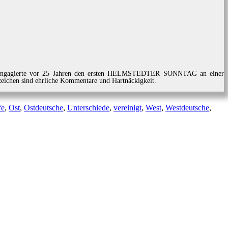
lich Engagierte vor 25 Jahren den ersten HELMSTEDTER SONNTAG an einer
nzeichen sind ehrliche Kommentare und Hartnäckigkeit.
fe
,
Ost
,
Ostdeutsche
,
Unterschiede
,
vereinigt
,
West
,
Westdeutsche
,