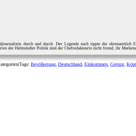
Lokaljournalistin durch und durch. Der Legende nach tippte die ehrenamt
rren der Helmstedter Politik sind der Chefredakteurin nicht fremd; ihr Marke
ategorien
|
Tags:
Bevölkerung
,
Deutschland
,
Einkommen
,
Grenze
,
Köp