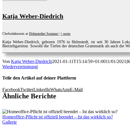
Katja Weber-Diedrich
Chefredakteurin
at
Helmstedter Sonntag
|
+ posts
Katja Weber-Diedrich, geboren 1976 in Helmstedt, ist seit 30 Jahren 
Bierzeltgarnitur. Sowohl die Tiefen der deutschen Grammatik als auch die Wi
Von
Katja Weber-Diedrich
|
2021-01-11T15:14:59+01:00
11/01/2021
|
K
Wiedervereinigung
|
Teile den Artikel auf deiner Plattform
Facebook
Twitter
LinkedIn
WhatsApp
E-Mail
Ähnliche Berichte
Homeoffice-Pflicht ist offiziell beendet – Ist das wirklich so?
Gallerie