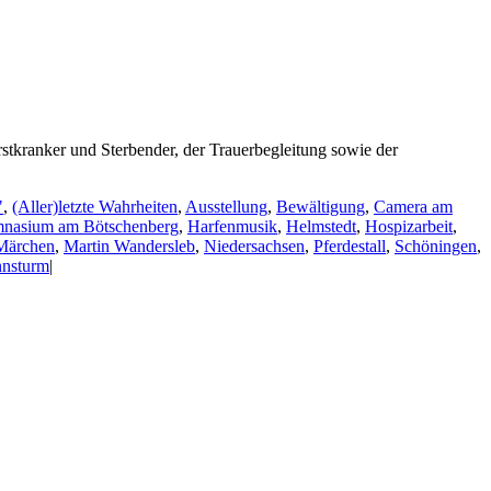
stkranker und Sterbender, der Trauerbegleitung sowie der
"
,
(Aller)letzte Wahrheiten
,
Ausstellung
,
Bewältigung
,
Camera am
nasium am Bötschenberg
,
Harfenmusik
,
Helmstedt
,
Hospizarbeit
,
Märchen
,
Martin Wandersleb
,
Niedersachsen
,
Pferdestall
,
Schöningen
,
nsturm
|