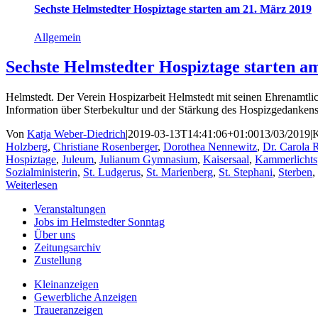
Sechste Helmstedter Hospiztage starten am 21. März 2019
Allgemein
Sechste Helmstedter Hospiztage starten a
Helmstedt. Der Verein Hospizarbeit Helmstedt mit seinen Ehrenamtli
Information über Sterbekultur und der Stärkung des Hospizgedanken
Von
Katja Weber-Diedrich
|
2019-03-13T14:41:06+01:00
13/03/2019
|
K
Holzberg
,
Christiane Rosenberger
,
Dorothea Nennewitz
,
Dr. Carola 
Hospiztage
,
Juleum
,
Julianum Gymnasium
,
Kaisersaal
,
Kammerlichts
Sozialministerin
,
St. Ludgerus
,
St. Marienberg
,
St. Stephani
,
Sterben
,
Weiterlesen
Veranstaltungen
Jobs im Helmstedter Sonntag
Über uns
Zeitungsarchiv
Zustellung
Kleinanzeigen
Gewerbliche Anzeigen
Traueranzeigen