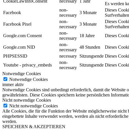
CookieLawInfoConsent
necessary
1 Jahr
Es werden ke
non-
Dieses Cooki
Facebook
3 Monate
necessary
Surfverhalten
non-
Dieses Cooki
Facebook Pixel
3 Monate
necessary
Surfverhalten
non-
Google.com Consent
18 Jahre
Dieses Cooki
necessary
non-
Google.com NID
48 Stunden
Dieses Cooki
necessary
PHPSESSID
necessary
Sitzungsende
Dieses Cooki
non-
Youtube - privacy_embeds
Sitzungsende
Dieses Cooki
necessary
Notwendige Cookies
Notwendige Cookies
immer aktiv
Notwendige Cookies sind unbedingt erforderlich, damit die Website 
gewährleisten. Diese Cookies speichern keine persönlichen Informati
Nicht notwendige Cookies
Nicht notwendige Cookies
Alle Cookies, die für die Funktion der Website möglicherweise nicht
eingebettete Inhalte verwendet werden, werden als nicht erforderlich
werden.
SPEICHERN & AKZEPTIEREN