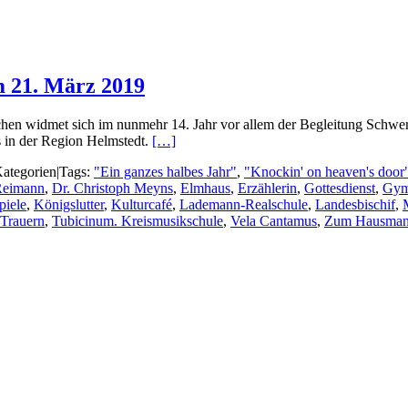
m 21. März 2019
chen widmet sich im nunmehr 14. Jahr vor allem der Begleitung Schwer
s in der Region Helmstedt.
[…]
ategorien
|
Tags:
"Ein ganzes halbes Jahr"
,
"Knockin' on heaven's door
Reimann
,
Dr. Christoph Meyns
,
Elmhaus
,
Erzählerin
,
Gottesdienst
,
Gym
piele
,
Königslutter
,
Kulturcafé
,
Lademann-Realschule
,
Landesbischif
,
Trauern
,
Tubicinum. Kreismusikschule
,
Vela Cantamus
,
Zum Hausman