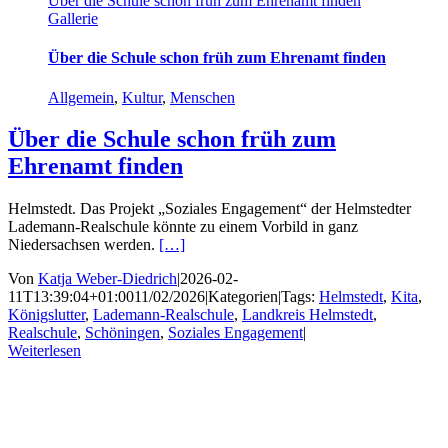
Über die Schule schon früh zum Ehrenamt finden
Gallerie
Über die Schule schon früh zum Ehrenamt finden
Allgemein
,
Kultur
,
Menschen
Über die Schule schon früh zum
Ehrenamt finden
Helmstedt. Das Projekt „Soziales Engagement“ der Helmstedter
Lademann-Realschule könnte zu einem Vorbild in ganz
Niedersachsen werden.
[…]
Von
Katja Weber-Diedrich
|
2026-02-
11T13:39:04+01:00
11/02/2026
|
Kategorien
|
Tags:
Helmstedt
,
Kita
,
Königslutter
,
Lademann-Realschule
,
Landkreis Helmstedt
,
Realschule
,
Schöningen
,
Soziales Engagement
|
Weiterlesen