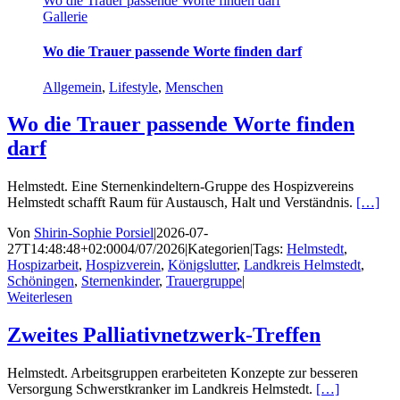
Wo die Trauer passende Worte finden darf
Gallerie
Wo die Trauer passende Worte finden darf
Allgemein
,
Lifestyle
,
Menschen
Wo die Trauer passende Worte finden
darf
Helmstedt. Eine Sternenkindeltern-Gruppe des Hospizvereins
Helmstedt schafft Raum für Austausch, Halt und Verständnis.
[…]
Von
Shirin-Sophie Porsiel
|
2026-07-
27T14:48:48+02:00
04/07/2026
|
Kategorien
|
Tags:
Helmstedt
,
Hospizarbeit
,
Hospizverein
,
Königslutter
,
Landkreis Helmstedt
,
Schöningen
,
Sternenkinder
,
Trauergruppe
|
Weiterlesen
Zweites Palliativnetzwerk-Treffen
Helmstedt. Arbeitsgruppen erarbeiteten Konzepte zur besseren
Versorgung Schwerstkranker im Landkreis Helmstedt.
[…]