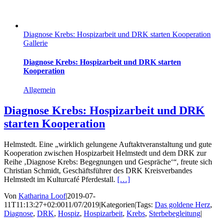
Diagnose Krebs: Hospizarbeit und DRK starten Kooperation
Gallerie
Diagnose Krebs: Hospizarbeit und DRK starten
Kooperation
Allgemein
Diagnose Krebs: Hospizarbeit und DRK
starten Kooperation
Helmstedt. Eine „wirklich gelungene Auftaktveranstaltung und gute
Kooperation zwischen Hospizarbeit Helmstedt und dem DRK zur
Reihe ‚Diagnose Krebs: Begegnungen und Gespräche‘“, freute sich
Christian Schmidt, Geschäftsführer des DRK Kreisverbandes
Helmstedt im Kulturcafé Pferdestall.
[…]
Von
Katharina Loof
|
2019-07-
11T11:13:27+02:00
11/07/2019
|
Kategorien
|
Tags:
Das goldene Herz
,
Diagnose
,
DRK
,
Hospiz
,
Hospizarbeit
,
Krebs
,
Sterbebegleitung
|