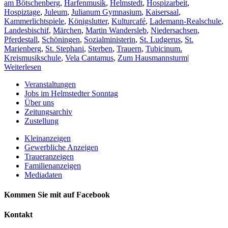
am Bötschenberg
,
Harfenmusik
,
Helmstedt
,
Hospizarbeit
,
Hospiztage
,
Juleum
,
Julianum Gymnasium
,
Kaisersaal
,
Kammerlichtspiele
,
Königslutter
,
Kulturcafé
,
Lademann-Realschule
,
Landesbischif
,
Märchen
,
Martin Wandersleb
,
Niedersachsen
,
Pferdestall
,
Schöningen
,
Sozialministerin
,
St. Ludgerus
,
St.
Marienberg
,
St. Stephani
,
Sterben
,
Trauern
,
Tubicinum.
Kreismusikschule
,
Vela Cantamus
,
Zum Hausmannsturm
|
Weiterlesen
Veranstaltungen
Jobs im Helmstedter Sonntag
Über uns
Zeitungsarchiv
Zustellung
Kleinanzeigen
Gewerbliche Anzeigen
Traueranzeigen
Familienanzeigen
Mediadaten
Kommen Sie mit auf Facebook
Kontakt