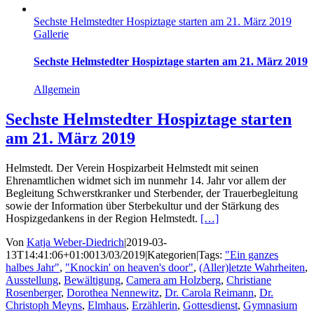
Sechste Helmstedter Hospiztage starten am 21. März 2019
Gallerie
Sechste Helmstedter Hospiztage starten am 21. März 2019
Allgemein
Sechste Helmstedter Hospiztage starten
am 21. März 2019
Helmstedt. Der Verein Hospizarbeit Helmstedt mit seinen
Ehrenamtlichen widmet sich im nunmehr 14. Jahr vor allem der
Begleitung Schwerstkranker und Sterbender, der Trauerbegleitung
sowie der Information über Sterbekultur und der Stärkung des
Hospizgedankens in der Region Helmstedt.
[…]
Von
Katja Weber-Diedrich
|
2019-03-
13T14:41:06+01:00
13/03/2019
|
Kategorien
|
Tags:
"Ein ganzes
halbes Jahr"
,
"Knockin' on heaven's door"
,
(Aller)letzte Wahrheiten
,
Ausstellung
,
Bewältigung
,
Camera am Holzberg
,
Christiane
Rosenberger
,
Dorothea Nennewitz
,
Dr. Carola Reimann
,
Dr.
Christoph Meyns
,
Elmhaus
,
Erzählerin
,
Gottesdienst
,
Gymnasium