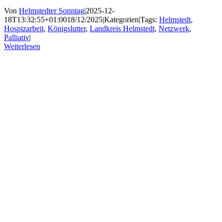
Von
Helmstedter Sonntag
|
2025-12-
18T13:32:55+01:00
18/12/2025
|
Kategorien
|
Tags:
Helmstedt
,
Hospizarbeit
,
Königslutter
,
Landkreis Helmstedt
,
Netzwerk
,
Palliativ
|
Weiterlesen