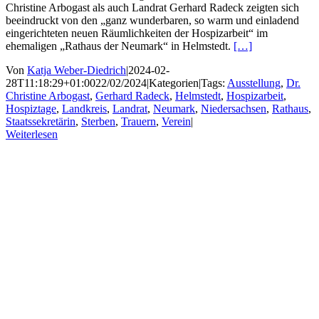
Christine Arbogast als auch Landrat Gerhard Radeck zeigten sich
beeindruckt von den „ganz wunderbaren, so warm und einladend
eingerichteten neuen Räumlichkeiten der Hospizarbeit“ im
ehemaligen „Rathaus der Neumark“ in Helmstedt.
[…]
Von
Katja Weber-Diedrich
|
2024-02-
28T11:18:29+01:00
22/02/2024
|
Kategorien
|
Tags:
Ausstellung
,
Dr.
Christine Arbogast
,
Gerhard Radeck
,
Helmstedt
,
Hospizarbeit
,
Hospiztage
,
Landkreis
,
Landrat
,
Neumark
,
Niedersachsen
,
Rathaus
,
Staatssekretärin
,
Sterben
,
Trauern
,
Verein
|
Weiterlesen