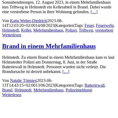
Sonnabendmorgen, 12. August 2023, in einem Mehrfamilienhaus
inm Triftweg in Helmstedt ein Kellerabteil in Brand. Dabei wurde
eine verstorbene Person in ihrer Wohnung gefunden.
[…]
Von
Katja Weber-Diedrich
|
2023-08-
14T12:03:20+02:00
14/08/2023
|
Kategorien
|
Tags:
Feuer
,
Feuerwehr
,
Helmstedt
,
Keller
,
Mehrfamilienhaus
,
Polizei
,
Triftweg
,
verstorben
|
Weiterlesen
Brand in einem Mehrfamilienhaus
Helmstedt. Zu einem Brand in einem Mehrfamilienhaus kam es laut
Helmstedter Polizei am Donnerstag, 8. Juni, in der Straße
Batteriewall in Helmstedt. Personen wurden nicht verletzt. Die
Brandursache ist derzeit unbekannt.
[…]
Von
Natalie Tönnies
|
2023-06-
13T14:43:15+02:00
13/06/2023
|
Kategorien
|
Tags:
Batteriewall
,
Brand
,
Helmstedt
,
Mehrfamilienhaus
,
Polizeimeldung
|
Weiterlesen