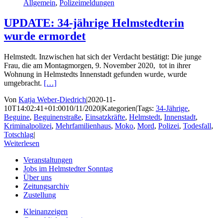
Allgemein
,
Polizeimeldungen
UPDATE: 34-jährige Helmstedterin
wurde ermordet
Helmstedt. Inzwischen hat sich der Verdacht bestätigt: Die junge
Frau, die am Montagmorgen, 9. November 2020, tot in ihrer
Wohnung in Helmstedts Innenstadt gefunden wurde, wurde
umgebracht.
[…]
Von
Katja Weber-Diedrich
|
2020-11-
10T14:02:41+01:00
10/11/2020
|
Kategorien
|
Tags:
34-Jährige
,
Beguine
,
Beguinenstraße
,
Einsatzkräfte
,
Helmstedt
,
Innenstadt
,
Kriminalpolizei
,
Mehrfamilienhaus
,
Moko
,
Mord
,
Polizei
,
Todesfall
,
Totschlag
|
Weiterlesen
Veranstaltungen
Jobs im Helmstedter Sonntag
Über uns
Zeitungsarchiv
Zustellung
Kleinanzeigen