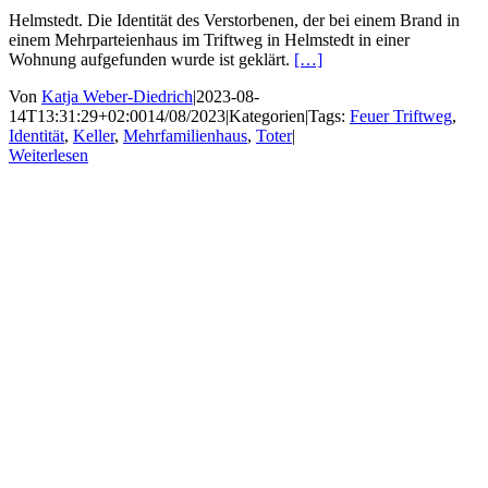
Helmstedt. Die Identität des Verstorbenen, der bei einem Brand in
einem Mehrparteienhaus im Triftweg in Helmstedt in einer
Wohnung aufgefunden wurde ist geklärt.
[…]
Von
Katja Weber-Diedrich
|
2023-08-
14T13:31:29+02:00
14/08/2023
|
Kategorien
|
Tags:
Feuer Triftweg
,
Identität
,
Keller
,
Mehrfamilienhaus
,
Toter
|
Weiterlesen