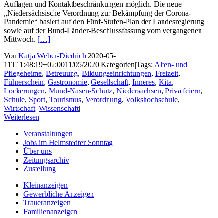
Auflagen und Kontaktbeschränkungen möglich. Die neue
„Niedersächsische Verordnung zur Bekämpfung der Corona-
Pandemie“ basiert auf den Fünf-Stufen-Plan der Landesregierung
sowie auf der Bund-Länder-Beschlussfassung vom vergangenen
Mittwoch.
[…]
Von
Katja Weber-Diedrich
|
2020-05-
11T11:48:19+02:00
11/05/2020
|
Kategorien
|
Tags:
Alten- und
Pflegeheime
,
Betreuung
,
Bildungseinrichtungen
,
Freizeit
,
Führerschein
,
Gastronomie
,
Gesellschaft
,
Inneres
,
Kita
,
Lockerungen
,
Mund-Nasen-Schutz
,
Niedersachsen
,
Privatfeiern
,
Schule
,
Sport
,
Tourismus
,
Verordnung
,
Volkshochschule
,
Wirtschaft
,
Wissenschaft
|
Weiterlesen
Veranstaltungen
Jobs im Helmstedter Sonntag
Über uns
Zeitungsarchiv
Zustellung
Kleinanzeigen
Gewerbliche Anzeigen
Traueranzeigen
Familienanzeigen