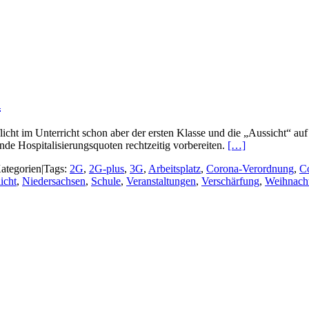
n
cht im Unterricht schon aber der ersten Klasse und die „Aussicht“ a
nde Hospitalisierungsquoten rechtzeitig vorbereiten.
[…]
ategorien
|
Tags:
2G
,
2G-plus
,
3G
,
Arbeitsplatz
,
Corona-Verordnung
,
C
icht
,
Niedersachsen
,
Schule
,
Veranstaltungen
,
Verschärfung
,
Weihnach