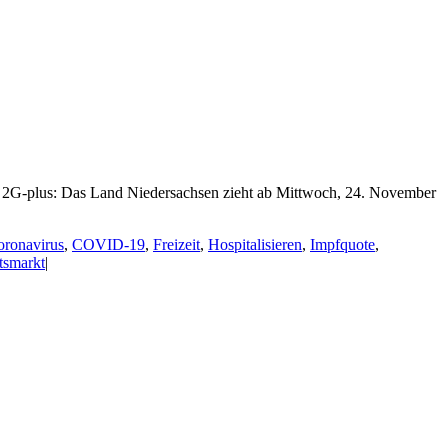
uf 2G-plus: Das Land Niedersachsen zieht ab Mittwoch, 24. November
oronavirus
,
COVID-19
,
Freizeit
,
Hospitalisieren
,
Impfquote
,
tsmarkt
|