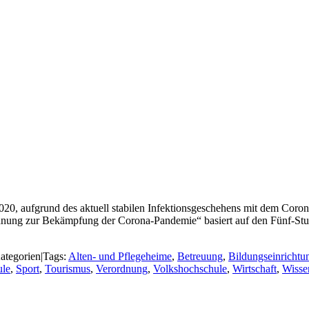
20, aufgrund des aktuell stabilen Infektionsgeschehens mit dem Coron
nung zur Bekämpfung der Corona-Pandemie“ basiert auf den Fünf-Stu
ategorien
|
Tags:
Alten- und Pflegeheime
,
Betreuung
,
Bildungseinrichtu
ule
,
Sport
,
Tourismus
,
Verordnung
,
Volkshochschule
,
Wirtschaft
,
Wisse