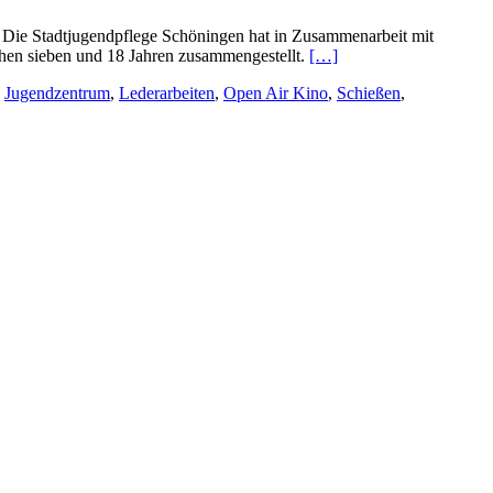
 Die Stadtjugendpflege Schöningen hat in Zusammenarbeit mit
chen sieben und 18 Jahren zusammengestellt.
[…]
,
Jugendzentrum
,
Lederarbeiten
,
Open Air Kino
,
Schießen
,