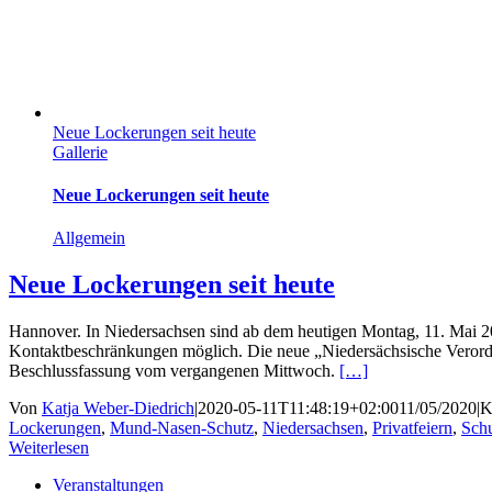
Neue Lockerungen seit heute
Gallerie
Neue Lockerungen seit heute
Allgemein
Neue Lockerungen seit heute
Hannover. In Niedersachsen sind ab dem heutigen Montag, 11. Mai 20
Kontaktbeschränkungen möglich. Die neue „Niedersächsische Verord
Beschlussfassung vom vergangenen Mittwoch.
[…]
Von
Katja Weber-Diedrich
|
2020-05-11T11:48:19+02:00
11/05/2020
|
K
Lockerungen
,
Mund-Nasen-Schutz
,
Niedersachsen
,
Privatfeiern
,
Sch
Weiterlesen
Veranstaltungen