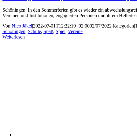
Schöningen. In den Sommerferien gibt es wieder ein abwechslungsre
Vereinen und Institutionen, engagierten Personen und ihrem Helfert
Von
Nico Jäkel
|
2022-07-01T12:22:19+02:00
02/07/2022
|
Kategorien
|
Schöningen
,
Schule
,
Spaß
,
Spiel
,
Vereine
|
Weiterlesen