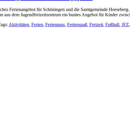
iches Ferienangebot für Schöningen und die Samtgemeinde Heeseberg.
eam aus dem Jugendfreizeitzentrum ein buntes Angebot für Kinder zwis
Tags:
Aktivitäten
,
Ferien
,
Ferienpass
,
Ferienspaß
,
Freizeit
,
Fußball
,
JFZ