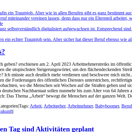
s?
ch geben? erschienen am 2. April 2023 Arbeitnehmerstreiks im öffentli
ien die utopischsten Steigerungswörter, um den flächendeckenden Str
e? Ich müsste auch deutlich mehr verdienen und beschwere mich nicht...
n die Forderungen des öffentlichen Dienstes unterstrichen, rechtferti
 beobachten, wo die Menschen seit Wochen auf die Straßen gehen und s
 deutschen Nachbarstaat sollen nunmehr bis zum Alter von 64 Jahren ar
lich: Das Thema „Arbeit“ bewegt die Menschen auf der ganzen Welt. Do
ategorien
|
Tags:
Arbeit
,
Arbeitgeber
,
Arbeitnehmer
,
Babyboomer
,
Beruf
ukunft
|
den Tag sind Aktivitäten geplant