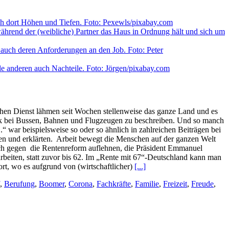
chen Dienst lähmen seit Wochen stellenweise das ganze Land und es
eik bei Bussen, Bahnen und Flugzeugen zu beschreiben. Und so manch
“ war beispielsweise so oder so ähnlich in zahlreichen Beiträgen bei
gten und erklärten. Arbeit bewegt die Menschen auf der ganzen Welt
ich gegen die Rentenreform auflehnen, die Präsident Emmanuel
beiten, statt zuvor bis 62. Im „Rente mit 67“-Deutschland kann man
rt, wo es aufgrund von (wirtschaftlicher)
[...]
,
Berufung
,
Boomer
,
Corona
,
Fachkräfte
,
Familie
,
Freizeit
,
Freude
,