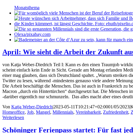
Monatsthema
April: Wie sieht die Arbeit der Zukunft au
von Katja Weber-Diedrich Teil I: Kann es den einen Traumjob wirkli
scheint einfach kein Ende in Sicht. Gerade am Montag erfanden Med
einer mag glauben, dass sich Deutschland spaltet. „Warum streiken di
Twitter zu lesen, während -mindestens genauso viele andere Meinunge
Die Arbeit beschäftigt die Menschen. Das ist auch in Frankreich zu
Macron „durch ein Hintertürchen“ durchgesetzt hat. Die Menschen im
-darüber eigentlich nur schmunzeln. Das alles macht aber eines deut
Von
Katja Weber-Diedrich
|
2023-05-11T10:21:47+02:00
01/05/2023
|
K
Homeoffice
,
Job
,
Mangel
,
Millennials
,
Vereinbarkeit
,
Zufriedenheit
,
Z
Weiterlesen
Schöninger Ferienpass startet: Für fast je