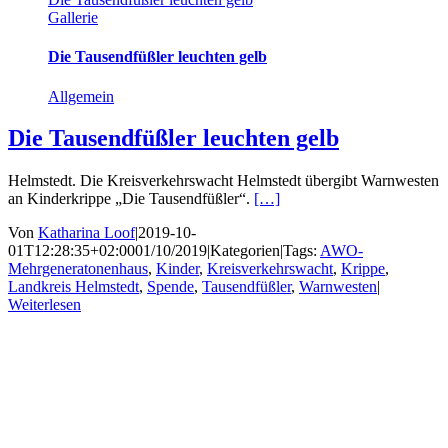
Gallerie
Die Tausendfüßler leuchten gelb
Allgemein
Die Tausendfüßler leuchten gelb
Helmstedt. Die Kreisverkehrswacht Helmstedt übergibt Warnwesten
an Kinderkrippe „Die Tausendfüßler“.
[…]
Von
Katharina Loof
|
2019-10-
01T12:28:35+02:00
01/10/2019
|
Kategorien
|
Tags:
AWO-
Mehrgeneratonenhaus
,
Kinder
,
Kreisverkehrswacht
,
Krippe
,
Landkreis Helmstedt
,
Spende
,
Tausendfüßler
,
Warnwesten
|
Weiterlesen