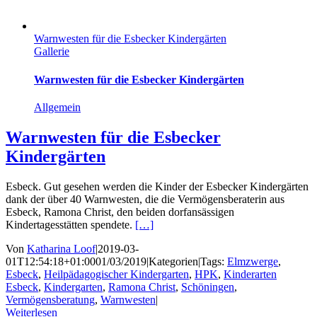
Warnwesten für die Esbecker Kindergärten
Gallerie
Warnwesten für die Esbecker Kindergärten
Allgemein
Warnwesten für die Esbecker
Kindergärten
Esbeck. Gut gesehen werden die Kinder der Esbecker Kindergärten
dank der über 40 Warnwesten, die die Vermögensberaterin aus
Esbeck, Ramona Christ, den beiden dorfansässigen
Kindertagesstätten spendete.
[…]
Von
Katharina Loof
|
2019-03-
01T12:54:18+01:00
01/03/2019
|
Kategorien
|
Tags:
Elmzwerge
,
Esbeck
,
Heilpädagogischer Kindergarten
,
HPK
,
Kinderarten
Esbeck
,
Kindergarten
,
Ramona Christ
,
Schöningen
,
Vermögensberatung
,
Warnwesten
|
Weiterlesen