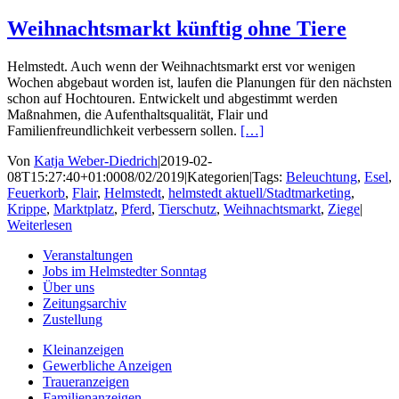
Weihnachtsmarkt künftig ohne Tiere
Helmstedt. Auch wenn der Weihnachtsmarkt erst vor wenigen
Wochen abgebaut worden ist, laufen die Planungen für den nächsten
schon auf Hochtouren. Entwickelt und abgestimmt werden
Maßnahmen, die Aufenthaltsqualität, Flair und
Familienfreundlichkeit verbessern sollen.
[…]
Von
Katja Weber-Diedrich
|
2019-02-
08T15:27:40+01:00
08/02/2019
|
Kategorien
|
Tags:
Beleuchtung
,
Esel
,
Feuerkorb
,
Flair
,
Helmstedt
,
helmstedt aktuell/Stadtmarketing
,
Krippe
,
Marktplatz
,
Pferd
,
Tierschutz
,
Weihnachtsmarkt
,
Ziege
|
Weiterlesen
Veranstaltungen
Jobs im Helmstedter Sonntag
Über uns
Zeitungsarchiv
Zustellung
Kleinanzeigen
Gewerbliche Anzeigen
Traueranzeigen
Familienanzeigen