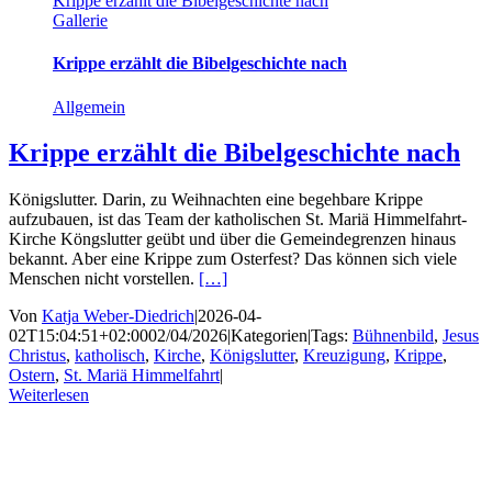
Krippe erzählt die Bibelgeschichte nach
Gallerie
Krippe erzählt die Bibelgeschichte nach
Allgemein
Krippe erzählt die Bibelgeschichte nach
Königslutter. Darin, zu Weihnachten eine begehbare Krippe
aufzubauen, ist das Team der katholischen St. Mariä Himmelfahrt-
Kirche Köngslutter geübt und über die Gemeindegrenzen hinaus
bekannt. Aber eine Krippe zum Osterfest? Das können sich viele
Menschen nicht vorstellen.
[…]
Von
Katja Weber-Diedrich
|
2026-04-
02T15:04:51+02:00
02/04/2026
|
Kategorien
|
Tags:
Bühnenbild
,
Jesus
Christus
,
katholisch
,
Kirche
,
Königslutter
,
Kreuzigung
,
Krippe
,
Ostern
,
St. Mariä Himmelfahrt
|
Weiterlesen