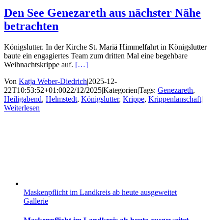
Den See Genezareth aus nächster Nähe
betrachten
Königslutter. In der Kirche St. Mariä Himmelfahrt in Königslutter
baute ein engagiertes Team zum dritten Mal eine begehbare
Weihnachtskrippe auf.
[…]
Von
Katja Weber-Diedrich
|
2025-12-
22T10:53:52+01:00
22/12/2025
|
Kategorien
|
Tags:
Genezareth
,
Heiligabend
,
Helmstedt
,
Königslutter
,
Krippe
,
Krippenlanschaft
|
Weiterlesen
Maskenpflicht im Landkreis ab heute ausgeweitet
Gallerie