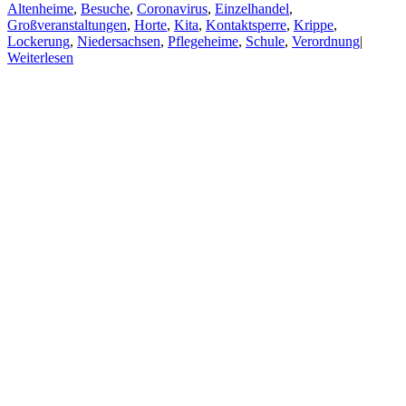
Altenheime
,
Besuche
,
Coronavirus
,
Einzelhandel
,
Großveranstaltungen
,
Horte
,
Kita
,
Kontaktsperre
,
Krippe
,
Lockerung
,
Niedersachsen
,
Pflegeheime
,
Schule
,
Verordnung
|
Weiterlesen