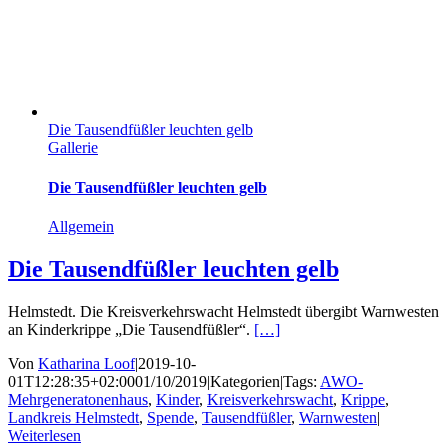
Die Tausendfüßler leuchten gelb
Gallerie
Die Tausendfüßler leuchten gelb
Allgemein
Die Tausendfüßler leuchten gelb
Helmstedt. Die Kreisverkehrswacht Helmstedt übergibt Warnwesten
an Kinderkrippe „Die Tausendfüßler“.
[…]
Von
Katharina Loof
|
2019-10-
01T12:28:35+02:00
01/10/2019
|
Kategorien
|
Tags:
AWO-
Mehrgeneratonenhaus
,
Kinder
,
Kreisverkehrswacht
,
Krippe
,
Landkreis Helmstedt
,
Spende
,
Tausendfüßler
,
Warnwesten
|
Weiterlesen