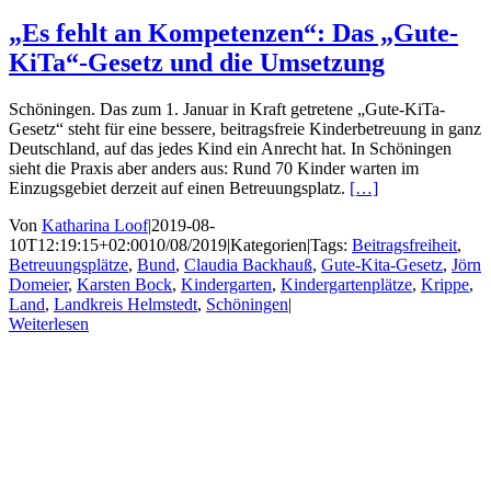
„Es fehlt an Kompetenzen“: Das „Gute-
KiTa“-Gesetz und die Umsetzung
Schöningen. Das zum 1. Januar in Kraft getretene „Gute-KiTa-
Gesetz“ steht für eine bessere, beitragsfreie Kinderbetreuung in ganz
Deutschland, auf das jedes Kind ein Anrecht hat. In Schöningen
sieht die Praxis aber anders aus: Rund 70 Kinder warten im
Einzugsgebiet derzeit auf einen Betreuungsplatz.
[…]
Von
Katharina Loof
|
2019-08-
10T12:19:15+02:00
10/08/2019
|
Kategorien
|
Tags:
Beitragsfreiheit
,
Betreuungsplätze
,
Bund
,
Claudia Backhauß
,
Gute-Kita-Gesetz
,
Jörn
Domeier
,
Karsten Bock
,
Kindergarten
,
Kindergartenplätze
,
Krippe
,
Land
,
Landkreis Helmstedt
,
Schöningen
|
Weiterlesen