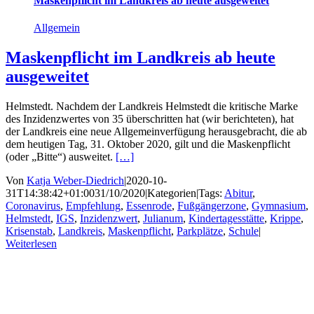
Maskenpflicht im Landkreis ab heute ausgeweitet
Allgemein
Maskenpflicht im Landkreis ab heute
ausgeweitet
Helmstedt. Nachdem der Landkreis Helmstedt die kritische Marke
des Inzidenzwertes von 35 überschritten hat (wir berichteten), hat
der Landkreis eine neue Allgemeinverfügung herausgebracht, die ab
dem heutigen Tag, 31. Oktober 2020, gilt und die Maskenpflicht
(oder „Bitte“) ausweitet.
[…]
Von
Katja Weber-Diedrich
|
2020-10-
31T14:38:42+01:00
31/10/2020
|
Kategorien
|
Tags:
Abitur
,
Coronavirus
,
Empfehlung
,
Essenrode
,
Fußgängerzone
,
Gymnasium
,
Helmstedt
,
IGS
,
Inzidenzwert
,
Julianum
,
Kindertagesstätte
,
Krippe
,
Krisenstab
,
Landkreis
,
Maskenpflicht
,
Parkplätze
,
Schule
|
Weiterlesen