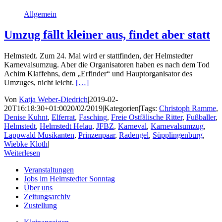
Allgemein
Umzug fällt kleiner aus, findet aber statt
Helmstedt. Zum 24. Mal wird er stattfinden, der Helmstedter
Karnevalsumzug. Aber die Organisatoren haben es nach dem Tod
Achim Klaffehns, dem „Erfinder“ und Hauptorganisator des
Umzuges, nicht leicht.
[…]
Von
Katja Weber-Diedrich
|
2019-02-
20T16:18:30+01:00
20/02/2019
|
Kategorien
|
Tags:
Christoph Ramme
,
Denise Kuhnt
,
Elferrat
,
Fasching
,
Freie Ostfälische Ritter
,
Fußballer
,
Helmstedt
,
Helmstedt Helau
,
JFBZ
,
Karneval
,
Karnevalsumzug
,
Lappwald Musikanten
,
Prinzenpaar
,
Radengel
,
Süpplingenburg
,
Wiebke Kloth
|
Weiterlesen
Veranstaltungen
Jobs im Helmstedter Sonntag
Über uns
Zeitungsarchiv
Zustellung