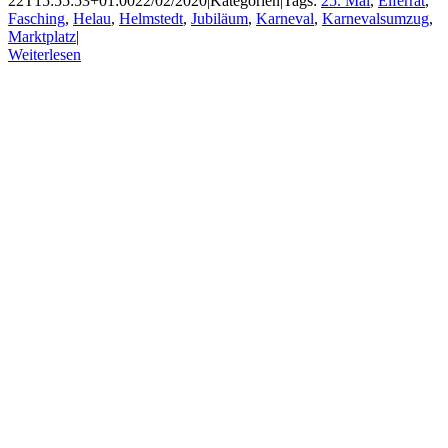
22T15:55:53+01:00
22/02/2020
|
Kategorien
|
Tags:
25. Mal
,
Elferrat
,
Fasching
,
Helau
,
Helmstedt
,
Jubiläum
,
Karneval
,
Karnevalsumzug
,
Marktplatz
|
Weiterlesen