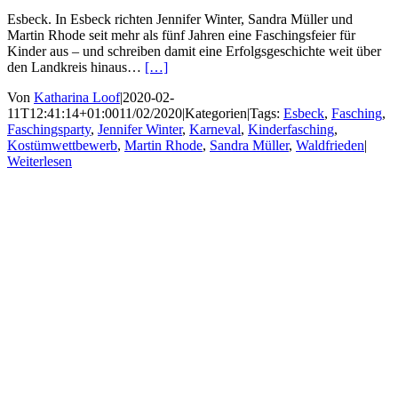
Esbeck. In Esbeck richten Jennifer Winter, Sandra Müller und
Martin Rhode seit mehr als fünf Jahren eine Faschingsfeier für
Kinder aus – und schreiben damit eine Erfolgsgeschichte weit über
den Landkreis hinaus…
[…]
Von
Katharina Loof
|
2020-02-
11T12:41:14+01:00
11/02/2020
|
Kategorien
|
Tags:
Esbeck
,
Fasching
,
Faschingsparty
,
Jennifer Winter
,
Karneval
,
Kinderfasching
,
Kostümwettbewerb
,
Martin Rhode
,
Sandra Müller
,
Waldfrieden
|
Weiterlesen