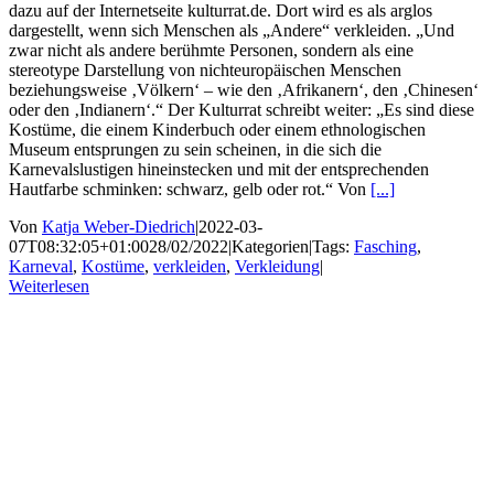
dazu auf der Internetseite kulturrat.de. Dort wird es als arglos
dargestellt, wenn sich Menschen als „Andere“ verkleiden. „Und
zwar nicht als andere berühmte Personen, sondern als eine
stereotype Darstellung von nichteuropäischen Menschen
beziehungsweise ‚Völkern‘ – wie den ‚Afrikanern‘, den ‚Chinesen‘
oder den ‚Indianern‘.“ Der Kulturrat schreibt weiter: „Es sind diese
Kostüme, die einem Kinderbuch oder einem ethnologischen
Museum entsprungen zu sein scheinen, in die sich die
Karnevalslustigen hineinstecken und mit der entsprechenden
Hautfarbe schminken: schwarz, gelb oder rot.“ Von
[...]
Von
Katja Weber-Diedrich
|
2022-03-
07T08:32:05+01:00
28/02/2022
|
Kategorien
|
Tags:
Fasching
,
Karneval
,
Kostüme
,
verkleiden
,
Verkleidung
|
Weiterlesen